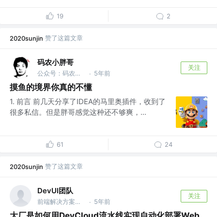
19
2
赞了这篇文章
2020sunjin
码农小胖哥
关注
公众号：码农小胖哥 @felord.cn
5年前
·
摸鱼的境界你真的不懂
1. 前言 前几天分享了IDEA的马里奥插件，收到了
很多私信。但是胖哥感觉这种还不够爽，...
61
24
赞了这篇文章
2020sunjin
DevUI团队
关注
前端解决方案集 @华为
5年前
·
大厂是如何用DevCloud流水线实现自动化部署Web