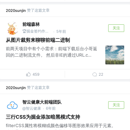
赞了这篇文章
2020sunjin
前端森林
关注
🏆掘金签约作者 | Coding、篮球、旅行 @Cosen
5年前
·
从图片裁剪来聊聊前端二进制
前两天项目中有个小需求：前端下载后台小哥返
回的二进制流文件。 然后非IE的通过URL.c...
459
22
赞了这篇文章
2020sunjin
智云健康大前端团队
关注
@智云健康
6年前
·
三行CSS为掘金添加暗黑模式支持
filterCSS属性将模糊或颜色偏移等图形效果应用于元素。