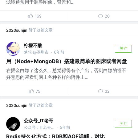
滤镜通常用于调整图像，背景和...
169
20
赞了这篇文章
2020sunjin
柠檬不酸
关注
梦想 @深圳市
6年前
·
用（Node+MongoDB）搭建最简单的图床或者网盘
在掘金白嫖了这么久，总觉得得有个产出，否则白嫖的怪不
好意思的🤣看到网上各种各样的附件上...
75
32
赞了这篇文章
2020sunjin
公众号_IT老哥
关注
公众号：IT老哥，获取300G Java资料
5年前
·
Redis持久化方式：RDB和AOF详解，对比