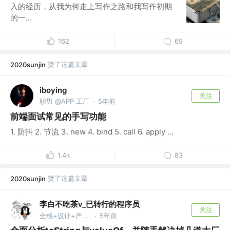
入的经历，从我为何走上写作之路和我写作初期
的一...
162
69
赞了这篇文章
2020sunjin
iboying
关注
职男 @APP 工厂
5年前
·
前端面试常见的手写功能
1. 防抖 2. 节流 3. new 4. bind 5. call 6. apply ...
1.4k
83
赞了这篇文章
2020sunjin
李白不吃茶v_已转行的程序员
关注
全栈+设计+产品+…. @腾讯
5年前
·