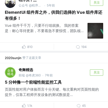
关注
公众号 @程序员十三
5年前
·
ElementUI 组件库之外，供我们选择的 Vue 组件库还
有很多！
Vue 组件千千万，只要不行咱就换。 我的答案
是：耐心等待更新，不要着急不要惊慌，团队核...
810
194
赞了这篇文章
2020sunjin
奇舞精选
关注
前端 @奇虎360
7年前
·
5 分钟撸一个前端性能监控工具
页面性能对用户体验而言十分关键。每次重构对页面性能的
提升，仅靠工程师开发设备的测试数据是...
1.1k
45