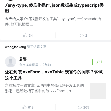
⚡any-type, 傻瓜化操作, json数据生成typescript类
型
今天给大家介绍我新开发的工具"any-type", 一个vscode插
件, 他可以根据 ...
34
2
赞了这篇文章
wangjiankang
若邪
关注
划水摸鱼糊屎
2年前
·
还在封装 xxxForm，xxxTable 残害你的同事？试试
这个工具
之前写过一篇文章 我理想中的低代码开发工具的
形态，已经吐槽了各种封装 xxxForm，x...
619
265