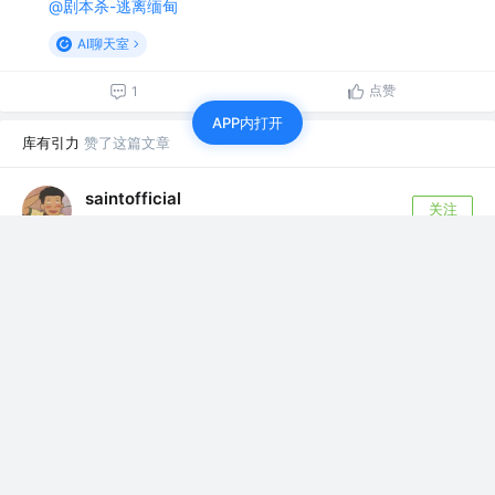
@剧本杀-逃离缅甸
AI聊天室
点赞
1
APP内打开
库有引力
赞了这篇文章
saintofficial
关注
前端开发
4年前
·
i18n Ally国际化
前言 上上一周要求将项目国际化，翻译成繁体和英语，总
共三种语言。boss希望我先去探探路...
13
9
库有引力
关注了
敖天羽
web前端