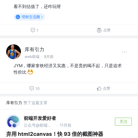
看不到估值了，还咋玩呀
理财交流圈
点赞
1
库有引力
web前端
·
8月前
JYM，哪家拿铁经济又实惠，不是贵的喝不起，只是追求
性价比
点赞
10
库有引力
赞了这篇文章
前端开发爱好者
关注
公众号@前端开发爱好者
11月前
·
弃用 html2canvas！快 93 倍的截图神器