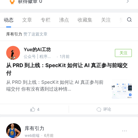
获得徽章 0
动态
文章
专栏
沸点
收藏集
关注
赞
55
库有引力
赞了这篇文章
Yue的AI工坊
关注
公众号 | 程序猿的 AI 工坊
1月前
·
从 PRD 到上线：SpecKit 如何让 AI 真正参与前端交
付
从 PRD 到上线：SpecKit 如何让 AI 真正参与前
端交付 你有没有遇到过这种情...
评论
4
库有引力
web前端
·
6月前