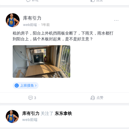
库有引力
web前端
·
1年前
租的房子，阳台上外机挡雨板全断了，下雨天，雨水都打
到阳台上，搞个木板封起来，是不是好主意？
上班摸鱼
点赞
3
库有引力
关注了
东东拿铁
web前端