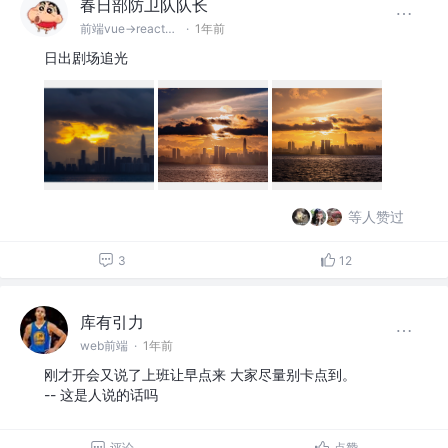
春日部防卫队队长
前端vue->react选手
·
1年前
日出剧场追光
等人赞过
3
12
库有引力
web前端
·
1年前
刚才开会又说了上班让早点来 大家尽量别卡点到。
-- 这是人说的话吗
评论
点赞