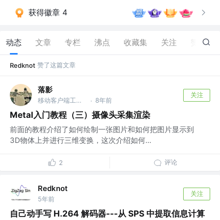
获得徽章 4
动态
文章
专栏
沸点
收藏集
关注
赞
9
赞了这篇文章
Redknot
落影
关注
移动客户端工程师 @字节跳动-诚邀共事
8年前
·
Metal入门教程（三）摄像头采集渲染
前面的教程介绍了如何绘制一张图片和如何把图片显示到
3D物体上并进行三维变换，这次介绍如何...
评论
2
Redknot
关注
5年前
自己动手写 H.264 解码器---从 SPS 中提取信息计算