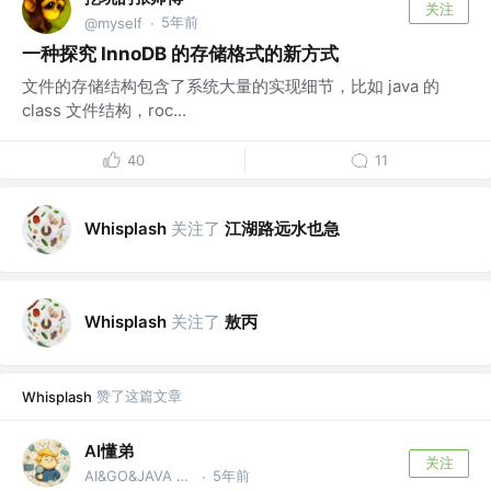
关注
5年前
@myself
·
一种探究 InnoDB 的存储格式的新方式
文件的存储结构包含了系统大量的实现细节，比如 java 的
class 文件结构，roc...
40
11
关注了
江湖路远水也急
Whisplash
关注了
敖丙
Whisplash
赞了这篇文章
Whisplash
AI懂弟
关注
AI&GO&JAVA @互联网
5年前
·