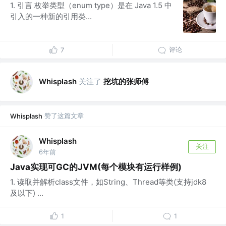
1. 引言 枚举类型（enum type）是在 Java 1.5 中
引入的一种新的引用类...
评论
7
关注了
挖坑的张师傅
Whisplash
赞了这篇文章
Whisplash
Whisplash
关注
6年前
Java实现可GC的JVM(每个模块有运行样例)
1. 读取并解析class文件，如String、Thread等类(支持jdk8
及以下) ...
1
1