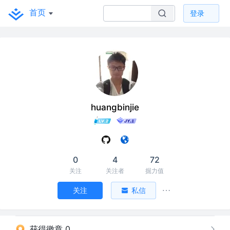
首页
登录
huangbinjie
0
4
72
关注
关注者
掘力值
关注
私信
获得徽章 0