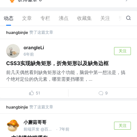
动态
文章
专栏
沸点
收藏集
关注
赞
4
赞了这篇文章
huangbinjie
orangleLi
关注
6年前
CSS3实现缺角矩形，折角矩形以及缺角边框
前几天偶然看到缺角矩形这个功能，脑袋中第一想法是，搞
个绝对定位的伪元素，哪里需要挡哪里，...
51
9
赞了这篇文章
huangbinjie
小蘑菇哥哥
关注
前端开发 @百度上海研发中心
7年前
·