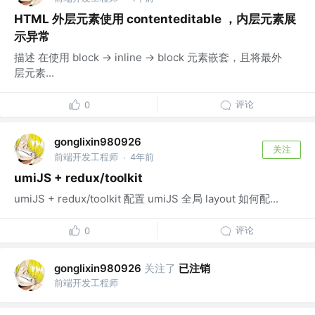
HTML 外层元素使用 contenteditable ，内层元素展
示异常
描述 在使用 block -> inline -> block 元素嵌套，且将最外
层元素...
评论
0
gonglixin980926
关注
前端开发工程师
4年前
·
umiJS + redux/toolkit
umiJS + redux/toolkit 配置 umiJS 全局 layout 如何配...
评论
0
关注了
已注销
gonglixin980926
前端开发工程师