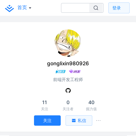
首页
登录
gonglixin980926
前端开发工程师
11
0
40
关注
关注者
掘力值
关注
私信