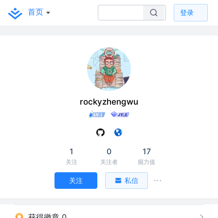
首页
登录
rockyzhengwu
1
0
17
关注
关注者
掘力值
关注
私信
获得徽章 0