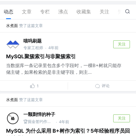
动态
文章
专栏
沸点
收藏集
关注
赞
13
水煮面
赞了这篇文章
喵呜刷题
关注
专家工程师
4年前
·
MySQL聚簇索引与非聚簇索引
当数据库一条记录里包含多个字段时，一棵B+树就只能存
储主键，如果检索的是非主键字段，则主...
评论
1
水煮面
赞了这篇文章
一颗剽悍的种子
关注
🏆掘金签约作者 | 微信公众号：一颗剽悍的种子
4年前
·
MySQL 为什么采用 B+树作为索引？5年经验程序员回