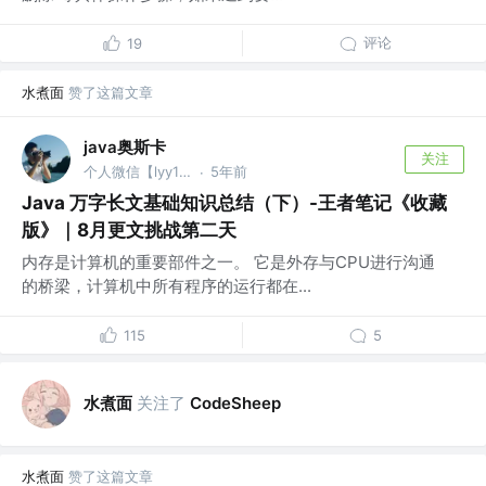
评论
19
水煮面
赞了这篇文章
java奥斯卡
关注
个人微信【lyy13219015380】 @保密
5年前
·
Java 万字长文基础知识总结（下）-王者笔记《收藏
版》｜8月更文挑战第二天
内存是计算机的重要部件之⼀。 它是外存与CPU进⾏沟通
的桥梁，计算机中所有程序的运⾏都在...
115
5
水煮面
关注了
CodeSheep
水煮面
赞了这篇文章