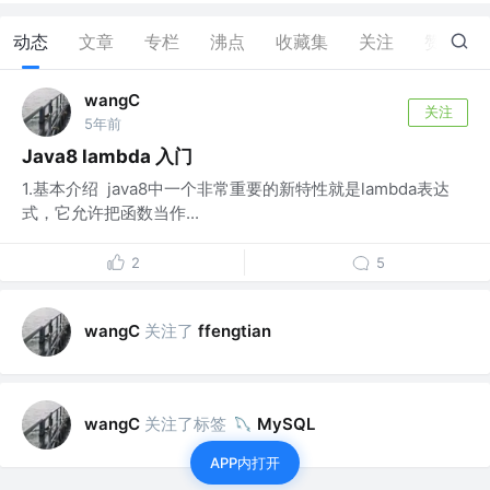
动态
文章
专栏
沸点
收藏集
关注
赞
0
wangC
关注
5年前
Java8 lambda 入门
1.基本介绍 java8中一个非常重要的新特性就是lambda表达
式，它允许把函数当作...
2
5
关注了
wangC
ffengtian
关注了标签
wangC
MySQL
APP内打开