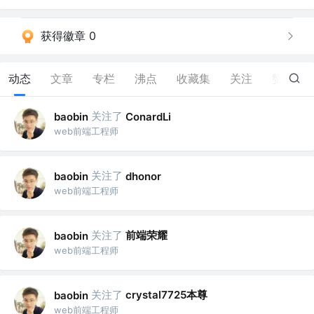
获得徽章 0
动态
文章
专栏
沸点
收藏集
关注
赞
0
关注了
baobin
ConardLi
web前端工程师
关注了
baobin
dhonor
web前端工程师
关注了
前端荣耀
baobin
web前端工程师
关注了
crystal7725本尊
baobin
web前端工程师