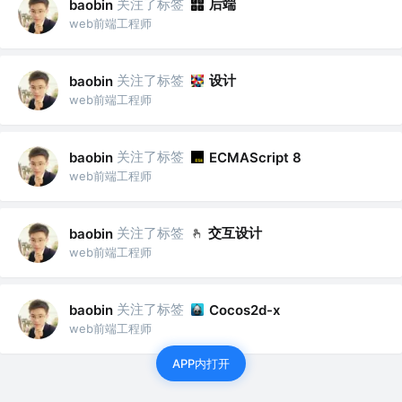
关注了标签
后端
baobin
web前端工程师
关注了标签
设计
baobin
web前端工程师
关注了标签
baobin
ECMAScript 8
web前端工程师
关注了标签
交互设计
baobin
web前端工程师
关注了标签
baobin
Cocos2d-x
web前端工程师
APP内打开