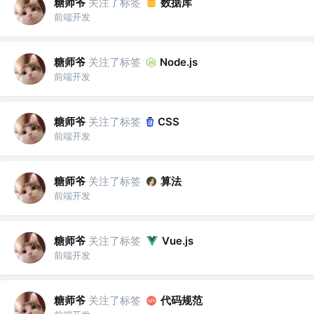
糖师爷
关注了标签
数据库
前端开发
糖师爷
关注了标签
Node.js
前端开发
糖师爷
关注了标签
CSS
前端开发
糖师爷
关注了标签
算法
前端开发
糖师爷
关注了标签
Vue.js
前端开发
糖师爷
关注了标签
代码规范