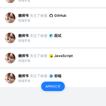
前端开发
糖师爷
关注了标签
GitHub
前端开发
糖师爷
关注了标签
面试
前端开发
糖师爷
关注了标签
JavaScript
前端开发
糖师爷
关注了标签
前端
前端开发
APP内打开