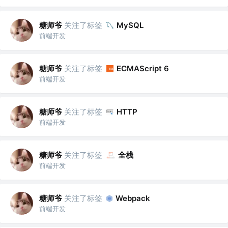
糖师爷
关注了标签
MySQL
前端开发
糖师爷
关注了标签
ECMAScript 6
前端开发
糖师爷
关注了标签
HTTP
前端开发
糖师爷
关注了标签
全栈
前端开发
糖师爷
关注了标签
Webpack
前端开发