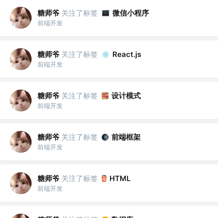
糖师爷
关注了标签
微信小程序
前端开发
糖师爷
关注了标签
React.js
前端开发
糖师爷
关注了标签
设计模式
前端开发
糖师爷
关注了标签
前端框架
前端开发
糖师爷
关注了标签
HTML
前端开发