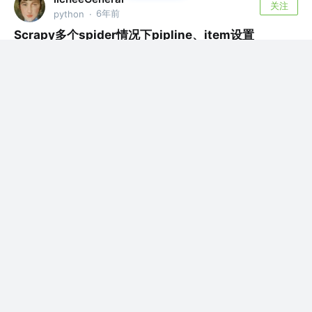
关注
6年前
python
·
Scrapy多个spider情况下pipline、item设置
这个方法随着spider和item的增多变得越来越臃肿,可以采
取将多个spider的it...
评论
2
licheeGeneral
关注
6年前
python
·
如何设置xodo pdf reader editor
偶然发现一款window上的pdf阅读器，以前一直都是使用
福晰阅读器，但是它的滑动太反人...
评论
1
licheeGeneral
关注
6年前
python
·