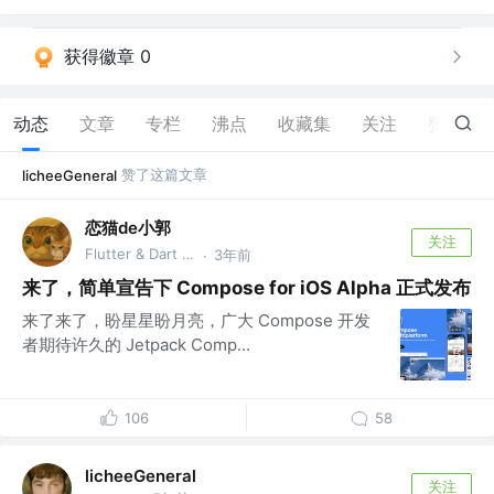
获得徽章 0
动态
文章
专栏
沸点
收藏集
关注
赞
2
赞了这篇文章
licheeGeneral
恋猫de小郭
关注
Flutter & Dart GDE @🏆 掘金签约作者
3年前
·
来了，简单宣告下 Compose for iOS Alpha 正式发布
来了来了，盼星星盼月亮，广大 Compose 开发
者期待许久的 Jetpack Comp...
106
58
licheeGeneral
关注