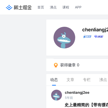
首页
沸点
课程
APP
chenliangj
获得徽章 0
动态
文章
专栏
沸点
chenliangj2ee
5年前
史上最精简的【带有缓存】