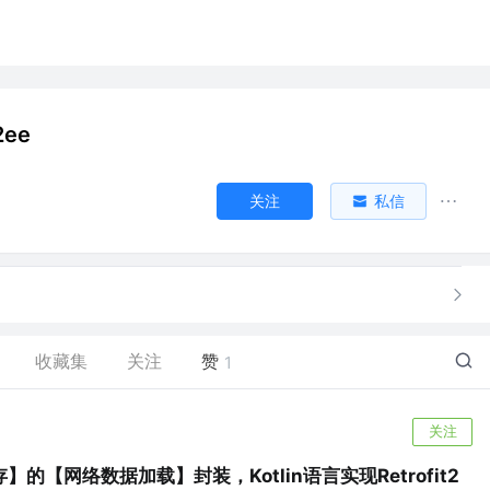
2ee
关注
私信
收藏集
关注
赞
1
关注
的【网络数据加载】封装，Kotlin语言实现Retrofit2