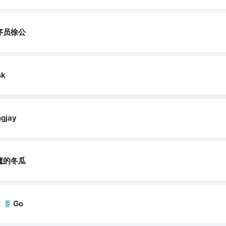
序员徐公
sk
ngjay
魔的冬瓜
签
Go