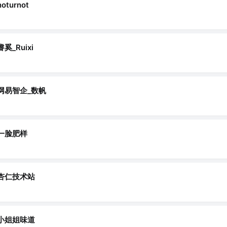
noturnot
睿奚_Ruixi
网易智企_数帆
一脸肥样
杏仁技术站
小姐姐味道