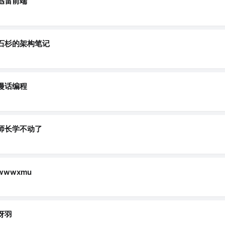
迅雷前端
石杉的架构笔记
漫话编程
师长学不动了
wwwxmu
冴羽