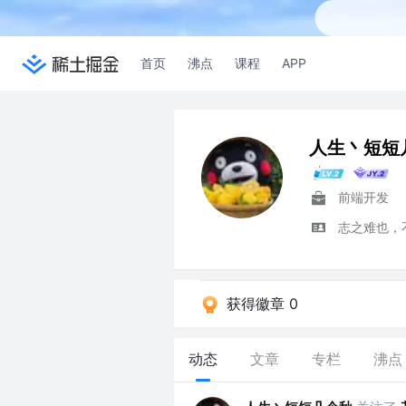
首页
沸点
课程
APP
人生丶短短
前端开发
志之难也，
获得徽章 0
动态
文章
专栏
沸点