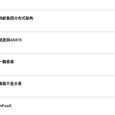
蚂蚁集团分布式架构
就是我48815
一颗香菜
清蒸不是水煮
mPaaS