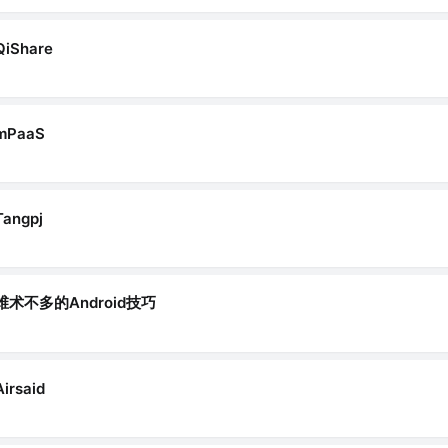
QiShare
mPaaS
Tangpj
维术不多的Android技巧
Airsaid