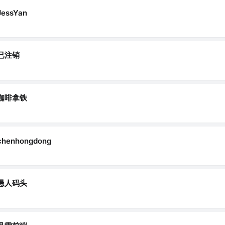
JessYan
已注销
咖啡拿铁
chenhongdong
愚人码头