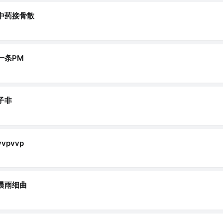
中药接骨散
一条PM
子非
vvpvvp
晨雨细曲