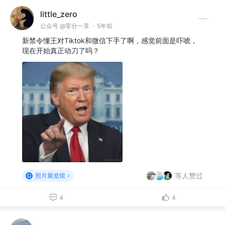
little_zero
公众号 @零分一享
·
5年前
新禁令懂王对Tiktok和微信下手了啊，感觉前面是吓唬，
现在开始真正动刀了吗？
等人赞过
照片展览馆
4
4