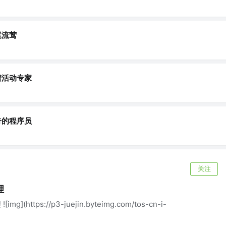
尾流莺
谱活动专家
奇的程序员
关注
理
img](https://p3-juejin.byteimg.com/tos-cn-i-