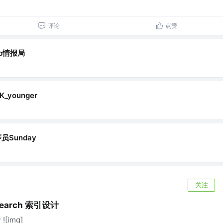
评论
点赞
b情报局
K_younger
员Sunday
关注
Search 索引设计
![img]