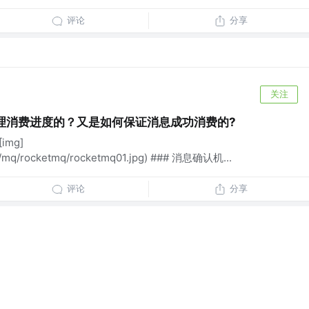
评论
分享
关注
何管理消费进度的？又是如何保证消息成功消费的?
img]
es/mq/rocketmq/rocketmq01.jpg) ### 消息确认机...
评论
分享