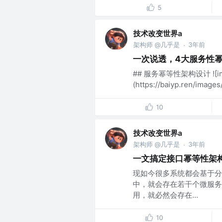
5
技术改变世界a
架构师 @几乎是
3年前
·
一次说透，4大服务性
## 服务幂等性架构设计 ![im
(https://baiyp.ren/image
10
技术改变世界a
架构师 @几乎是
3年前
·
一文搞定接口幂等性架
现如今很多系统都会基于分
中，就会存在若干个微服务
用，就必然会存在...
10