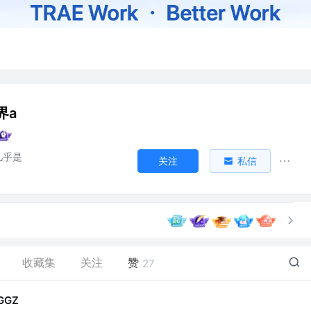
界a
几乎是
关注
私信
收藏集
关注
赞
27
GGZ