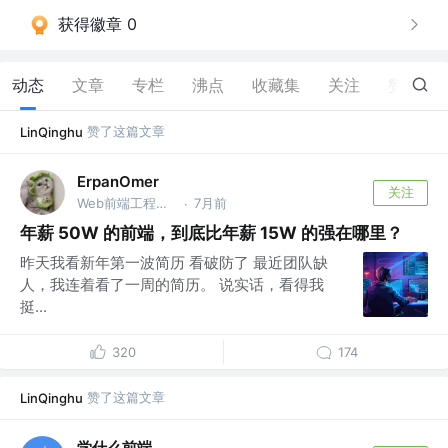
获得徽章 0
动态
文章
专栏
沸点
收藏集
关注
赞
288
赞了这篇文章
LinQinghu
ErpanOmer
关注
Web前端工程师 @跨境
7月前
·
年薪 50W 的前端，到底比年薪 15W 的强在哪里？
昨天我看新年第一波简历 看破防了 最近团队缺
人，我连着看了一周的简历。 说实话，看得我
挺...
320
174
赞了这篇文章
LinQinghu
学什么前端