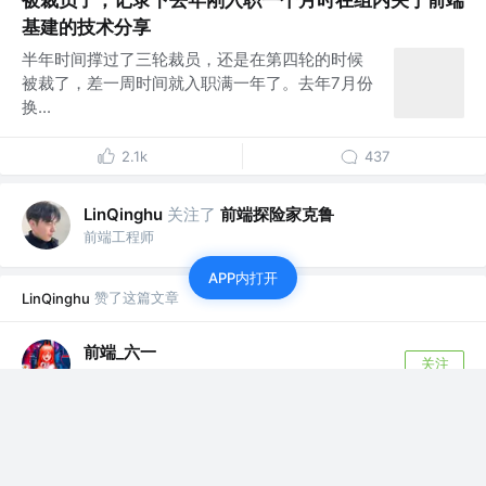
被裁员了，记录下去年刚入职一个月时在组内关于前端
基建的技术分享
半年时间撑过了三轮裁员，还是在第四轮的时候
被裁了，差一周时间就入职满一年了。去年7月份
换...
2.1k
437
关注了
前端探险家克鲁
LinQinghu
前端工程师
APP内打开
赞了这篇文章
LinQinghu
前端_六一
关注
3年前
2023前端面试题总结
2023年了，前端面试真的是越来越卷，以前都不
喜欢记题目，现在得改改了，该背的背，该记的...