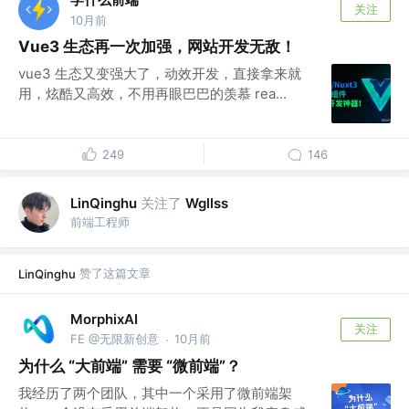
关注
10月前
Vue3 生态再一次加强，网站开发无敌！
vue3 生态又变强大了，动效开发，直接拿来就
用，炫酷又高效，不用再眼巴巴的羡慕 rea...
249
146
关注了
LinQinghu
Wgllss
前端工程师
赞了这篇文章
LinQinghu
MorphixAI
关注
FE @无限新创意
10月前
·
为什么 “大前端” 需要 “微前端”？
我经历了两个团队，其中一个采用了微前端架