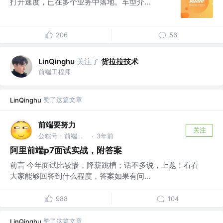
打开速度，已在多个业务中落地。车型介...
206
56
关注了
货拉拉技术
LinQinghu
前端工程师
赞了这篇文章
LinQinghu
前端要努力
关注
公粽号：前端要努力
3年前
·
阿里前端p7面试实战，附答案
前言 今年面试比较惨，降薪跳槽；话不多说，上题！看看
大家能够回答到什么程度，答案如果有问...
988
104
赞了这篇文章
LinQinghu