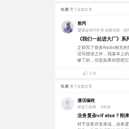
红酒
赞了这篇文章
敖丙
🏆掘金签约作者 @微信搜：敖
《我们一起进大厂》系
之前写了很多Redis相
没写很深之外，我基本上的
够了的，但是如果你想把它们
2.1k
红酒
赞了这篇文章
漫话编程
研发工程师
6年前
·
业务复杂=if else
对于业务开发来说，业务逻