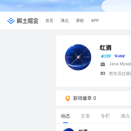
首页
沸点
课程
APP
红酒
Java Mysql
把生活过成
获得徽章 0
动态
文章
专栏
沸点