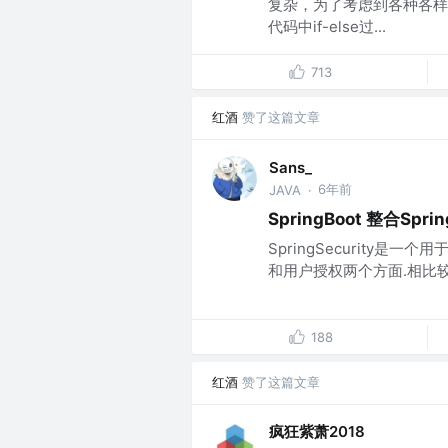
复杂，为了考虑到各种各样的
代码中if-else过...
713
红酒
赞了这篇文章
Sans_
6年前
JAVA
·
SpringBoot 整合S
SpringSecurity是
和用户授权两个方面.相比较Sh
188
红酒
赞了这篇文章
疯狂紫萧2018