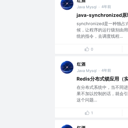
红酒
4年前
Java Mysql
·
java-synchronized
synchronized是
候，让程序的运行级别由用
统的指令，去调度线程...
0
红酒
4年前
Java Mysql
·
Redis分布式锁应用（
在分布式系统中，当不同进
果不加以控制的话，就会引
这个问题...
1
红酒