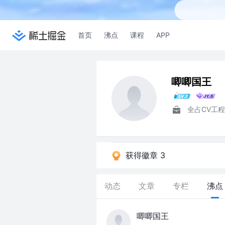
首页
沸点
课程
APP
唧唧国王
全占CV工
获得徽章 3
动态
文章
专栏
沸点
唧唧国王