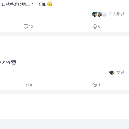
一口就手滑掉地上了，谁懂
等人赞过
15
6
命名的
赞过
9
1