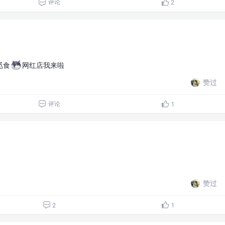
评论
2
觅食
网红店我来啦
赞过
评论
1
~
赞过
2
1