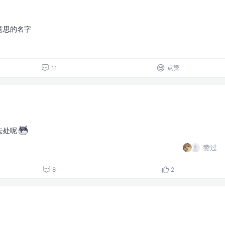
意思的名字
点赞
11
去处呢
赞过
8
2