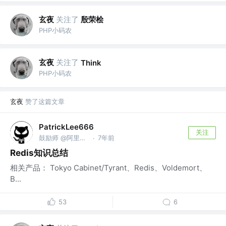
玄夜
关注了
殷荣桧
PHP小码农
玄夜
关注了
Think
PHP小码农
玄夜
赞了这篇文章
PatrickLee666
关注
鼓励师 @阿里巴巴
7年前
·
Redis知识总结
相关产品： Tokyo Cabinet/Tyrant、Redis、Voldemort、
B...
53
6