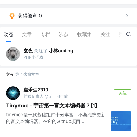
获得徽章 0
动态
文章
专栏
沸点
收藏集
关注
赞
19
玄夜
关注了
小林coding
PHP小码农
玄夜
赞了这篇文章
嘉禾生2310
关注
前端负责人 @无
6年前
·
Tinymce - 宇宙第一富文本编辑器？[1]
tinymce是一款基础组件十分丰富，不断维护更新
的富文本编辑器。在它的Github项目...