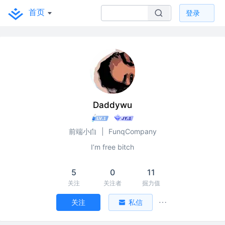
首页
登录
Daddywu
前端小白
|
FunqCompany
I’m free bitch
5
0
11
关注
关注者
掘力值
关注
私信