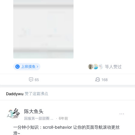
等人赞过
上班摸鱼
65
168
赞了这篇沸点
Daddywu
陈大鱼头
国服第一甜甜圈 @国服第一海洋
·
6年前
一分钟小知识：scroll-behavior 让你的页面导航滚动更丝
滑~