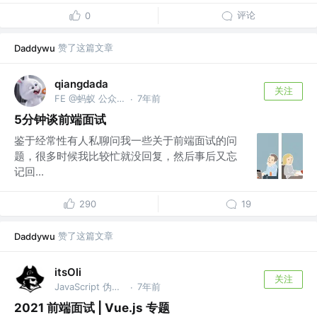
评论
0
赞了这篇文章
Daddywu
qiangdada
关注
FE @蚂蚁 公众号：合格前端
7年前
·
5分钟谈前端面试
鉴于经常性有人私聊问我一些关于前端面试的问
题，很多时候我比较忙就没回复，然后事后又忘
记回...
290
19
赞了这篇文章
Daddywu
itsOli
关注
JavaScript 伪全栈 @前端一万小时 | 巨人肩上
7年前
·
2021 前端面试 | Vue.js 专题