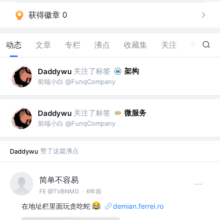
获得徽章 0
动态
文章
专栏
沸点
收藏集
关注
赞
8
关注了标签
架构
Daddywu
前端小白 @FunqCompany
关注了标签
微服务
Daddywu
前端小白 @FunqCompany
赞了这篇沸点
Daddywu
简单不容易
FE @TVBNMG
·
6年前
在地址栏里面玩贪吃蛇
demian.ferrei.ro