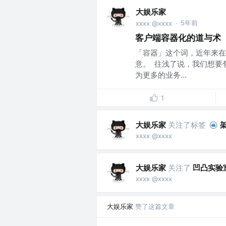
大娱乐家
5年前
xxxx @xxxx
·
客户端容器化的道与术
「容器」这个词，近年来在
意。 往浅了说，我们想要
为更多的业务...
1
大娱乐家
关注了标签
xxxx @xxxx
大娱乐家
关注了
凹凸实验
xxxx @xxxx
大娱乐家
赞了这篇文章