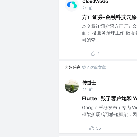
CloudWeGo
2年前
方正证券-金融科技云
本文将详细介绍方正证券金
面： 微服务治理工作 微
司的夸...
2
大娱乐家
赞了这篇文章
传道士
4年前
Flutter 毁了客户端和 
Google 重磅发布了专为 We
框架扩展成可移植框架，因
55