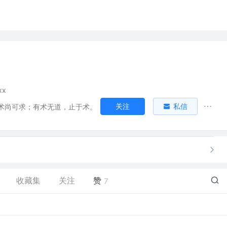
xx
关注
私信
术尚可求；有术无道，止于术。
收藏集
关注
赞
7