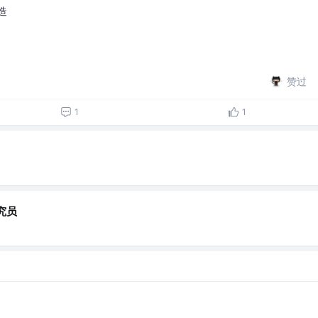
造
赞过
1
1
究员