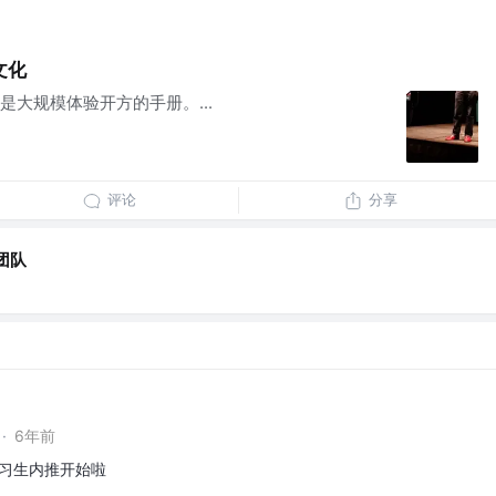
文化
大规模体验开方的手册。...
评论
分享
团队
·
6年前
实习生内推开始啦