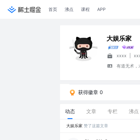
首页
沸点
课程
APP
大娱乐家
xxxx
|
xx
有道无术，
获得徽章 0
动态
文章
专栏
沸点
大娱乐家
赞了这篇文章