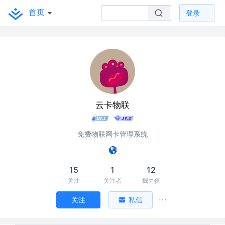
首页
登录
云卡物联
免费物联网卡管理系统
15
1
12
关注
关注者
掘力值
关注
私信