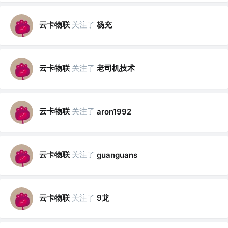
云卡物联
关注了
杨充
云卡物联
关注了
老司机技术
云卡物联
关注了
aron1992
云卡物联
关注了
guanguans
云卡物联
关注了
9龙