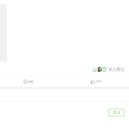
等人赞过
66
171
关注