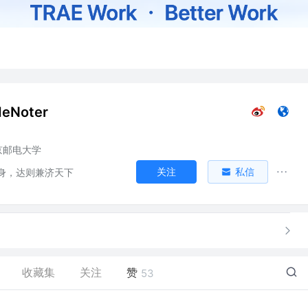
eNoter
京邮电大学
关注
私信
身，达则兼济天下
收藏集
关注
赞
53