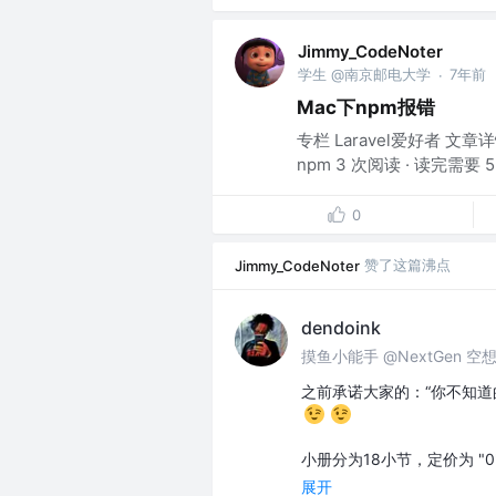
Jimmy_CodeNoter
学生 @南京邮电大学
7年前
·
Mac下npm报错
专栏 Laravel爱好者 文章详情
npm 3 次阅读 · 读完需要 5
0
赞了这篇沸点
Jimmy_CodeNoter
dendoink
摸鱼小能手 @NextGen 空
之前承诺大家的：“你不知道
小册分为18小节，定价为 "0
展开