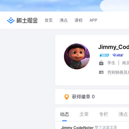
首页
沸点
课程
APP
Jimmy_Cod
学生
|
南
穷则独善其
获得徽章 0
动态
文章
专栏
沸点
赞了这篇文章
Jimmy_CodeNoter