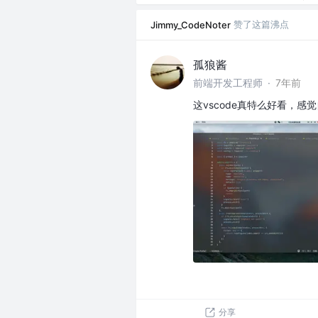
赞了这篇沸点
Jimmy_CodeNoter
孤狼酱
前端开发工程师
·
7年前
这vscode真特么好看，感
分享