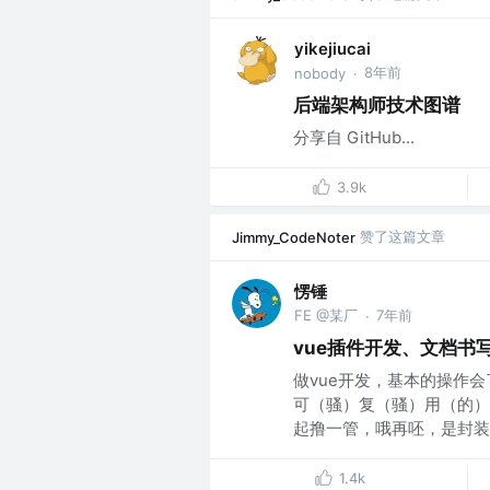
yikejiucai
8年前
nobody
·
后端架构师技术图谱
分享自 GitHub...
3.9k
赞了这篇文章
Jimmy_CodeNoter
愣锤
FE @某厂
7年前
·
vue插件开发、文档书写
做vue开发，基本的操作
可（骚）复（骚）用（的）
起撸一管，哦再呸，是封装一
1.4k