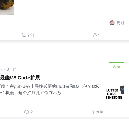
赞过
评论
1
关注
心
3年前
·
的最佳VS Code扩展
是否厌倦了在pub.dev上寻找必要的Flutter和Dart包？你应
t扩展一个机会。这个扩展允许你在不放...
分享
2