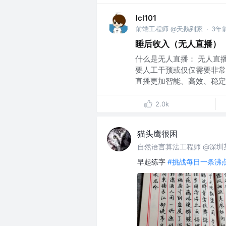
lcl101
前端工程师 @天鹅到家
3年
·
睡后收入（无人直播）
什么是无人直播： 无人直
要人工干预或仅仅需要非常
直播更加智能、高效、稳定和
2.0k
猫头鹰很困
自然语言算法工程师 @深圳某
早起练字
#挑战每日一条沸