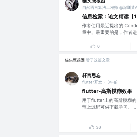
猫头鹰很困
自然语言算法工程师 @深圳某A
信息检索：论文精读【1】c
作者使用最近提出的 Cond
量中。最重要的是，作者进一步
0
猫头鹰很困
赞了这篇文章
轩言思忘
flutter开发
3年前
·
flutter-高斯模糊效果
用于flutter上的高斯
带上源码可供下载学习。...
36