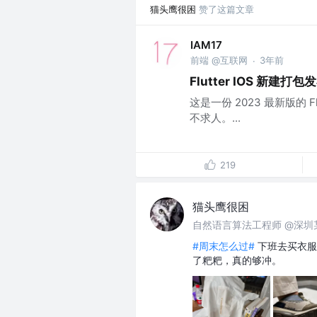
猫头鹰很困
赞了这篇文章
IAM17
前端 @互联网
3年前
·
Flutter IOS 新建打
这是一份 2023 最新版的 F
不求人。...
219
猫头鹰很困
自然语言算法工程师 @深圳某
#周末怎么过#
下班去买衣服
了粑粑，真的够冲。