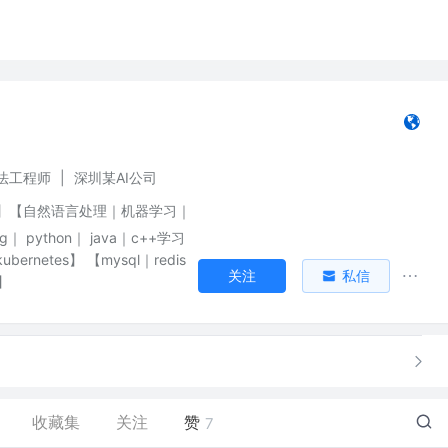
法工程师
|
深圳某AI公司
】【自然语言处理｜机器学习｜
｜ python｜ java｜c++学习
bernetes】 【mysql｜redis
关注
私信
s】
收藏集
关注
赞
7