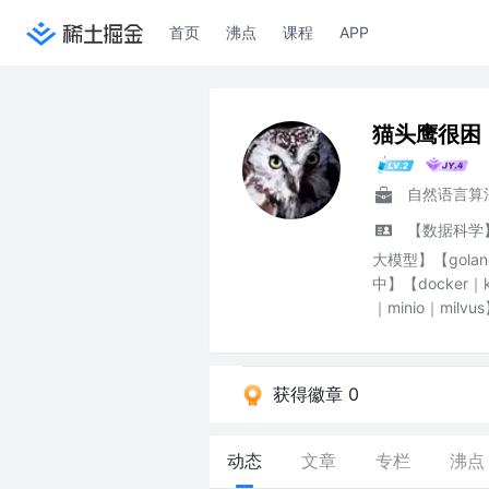
首页
沸点
课程
APP
猫头鹰很困
自然语言算
【数据科学
大模型】【golang
中】【docker｜ku
｜minio｜milvu
获得徽章 0
动态
文章
专栏
沸点