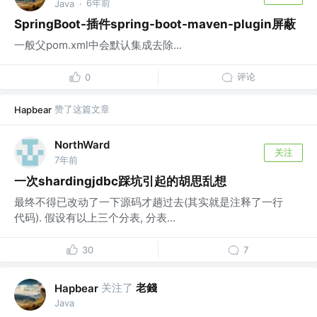
6年前
Java
·
SpringBoot-插件spring-boot-maven-plugin屏蔽
一般父pom.xml中会默认集成去除...
评论
0
赞了这篇文章
Hapbear
NorthWard
关注
7年前
一次shardingjdbc踩坑引起的胡思乱想
最终不得已改动了一下源码才趟过去(其实就是注释了一行
代码). 假设有以上三个分表, 分表...
30
7
关注了
老錢
Hapbear
Java