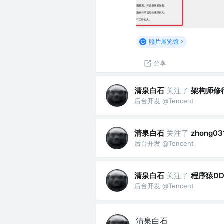
照片展览馆
分享
清泉白石
关注了
架构师修
后台开发 @Tencent
清泉白石
关注了
zhong03
后台开发 @Tencent
清泉白石
关注了
程序猿D
后台开发 @Tencent
清泉白石