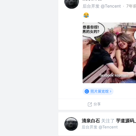
后台开发 @Tencent
·
7年
照片展览馆
分享
清泉白石
关注了
芋道源码
后台开发 @Tencent