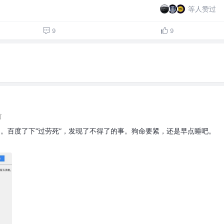
等人赞过
9
9
前
。百度了下“过劳死”，发现了不得了的事。狗命要紧，还是早点睡吧。