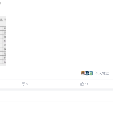
前
等人赞过
5
11