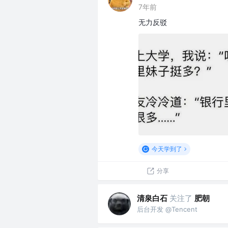
7年前
无力反驳
今天学到了
分享
清泉白石
关注了
肥朝
后台开发 @Tencent