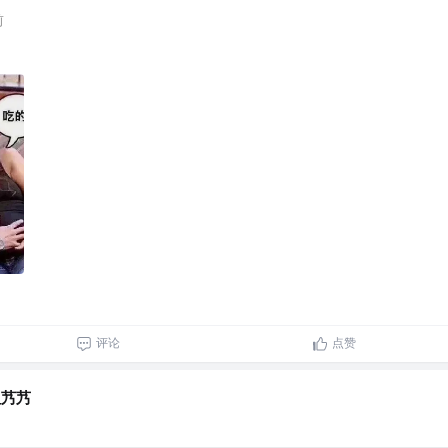
前
评论
点赞
_艿艿