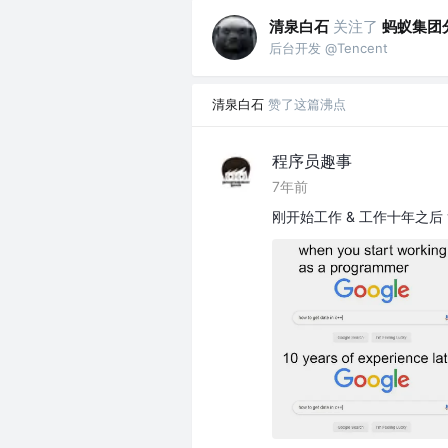
清泉白石
关注了
蚂蚁集团
后台开发 @Tencent
清泉白石
赞了这篇沸点
程序员趣事
7年前
刚开始工作 & 工作十年之后 