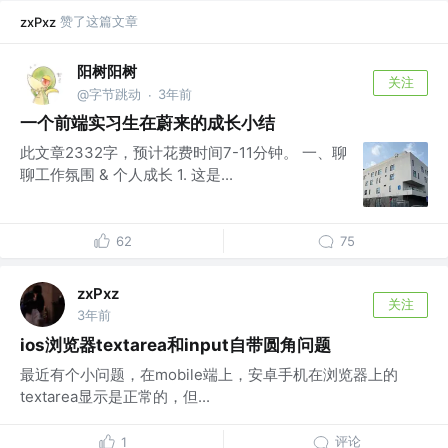
赞了这篇文章
zxPxz
阳树阳树
关注
@字节跳动
3年前
·
一个前端实习生在蔚来的成长小结
此文章2332字，预计花费时间7-11分钟。 一、聊
聊工作氛围 & 个人成长 1. 这是...
62
75
zxPxz
关注
3年前
ios浏览器textarea和input自带圆角问题
最近有个小问题，在mobile端上，安卓手机在浏览器上的
textarea显示是正常的，但...
评论
1