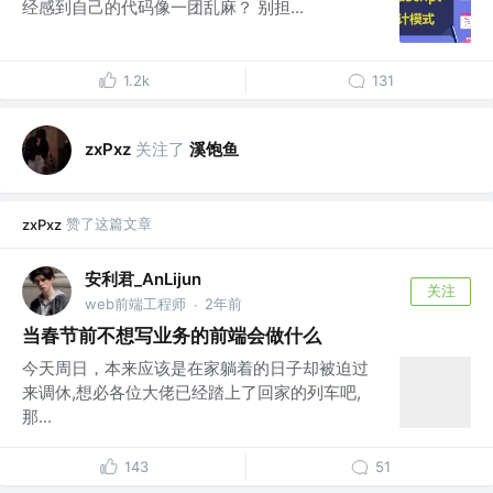
经感到自己的代码像一团乱麻？ 别担...
1.2k
131
关注了
溪饱鱼
zxPxz
赞了这篇文章
zxPxz
安利君_AnLijun
关注
web前端工程师
2年前
·
当春节前不想写业务的前端会做什么
今天周日，本来应该是在家躺着的日子却被迫过
来调休,想必各位大佬已经踏上了回家的列车吧,
那...
143
51