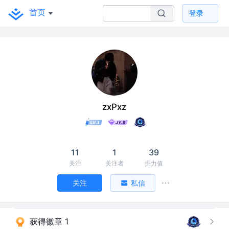
首页
登录
zxPxz
11
1
39
关注
关注者
掘力值
关注
私信
获得徽章 1