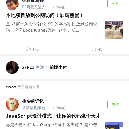
德育处主任
关注
2年前
👮‍♂️可爱又迷人的反派保安 @德育处
·
本地项目放到公网访问！炒鸡煎蛋！
🛜 只需一条命令就能将你的本地项目放到公网访
问！今天Localtunne帮你把这事办成...
170
45
关注了
前端小付
zxPxz
赞了这篇文章
zxPxz
指尖的记忆
关注
前端架构师 @某大厂知名公司
3年前
·
JavaScript设计模式：让你的代码像个天才！
你是否曾经在JavaScript代码中迷失过？ 是否曾