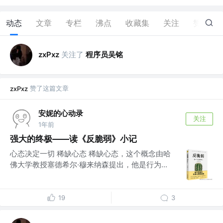
动态
文章
专栏
沸点
收藏集
关注
赞
40
关注了
程序员吴铭
zxPxz
赞了这篇文章
zxPxz
安妮的心动录
关注
1年前
强大的终极——读《反脆弱》小记
心态决定一切 稀缺心态 稀缺心态，这个概念由哈
佛大学教授塞德希尔·穆来纳森提出，他是行为...
19
3