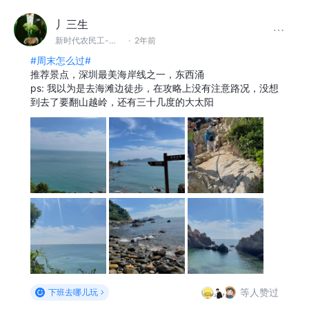
丿三生
新时代农民工-切图仔
·
2年前
#周末怎么过#
推荐景点，深圳最美海岸线之一，东西涌
ps: 我以为是去海滩边徒步，在攻略上没有注意路况，没想
到去了要翻山越岭，还有三十几度的大太阳
等人赞过
下班去哪儿玩