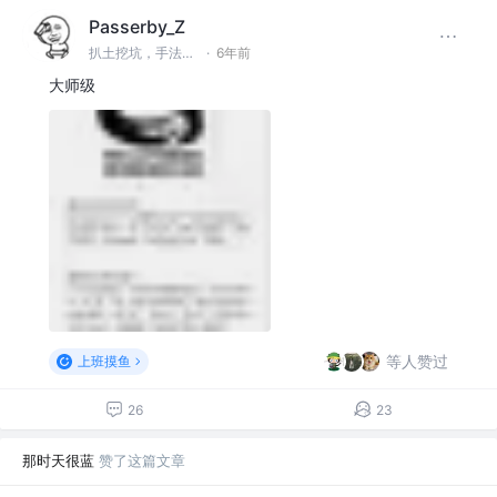
Passerby_Z
扒土挖坑，手法绝妙 @杭州
·
6年前
大师级
等人赞过
上班摸鱼
26
23
那时天很蓝
赞了这篇文章