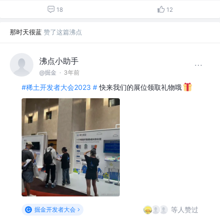
18
12
那时天很蓝
赞了这篇沸点
沸点小助手
@掘金
·
3年前
#稀土开发者大会2023 #
快来我们的展位领取礼物哦
等人赞过
掘金开发者大会