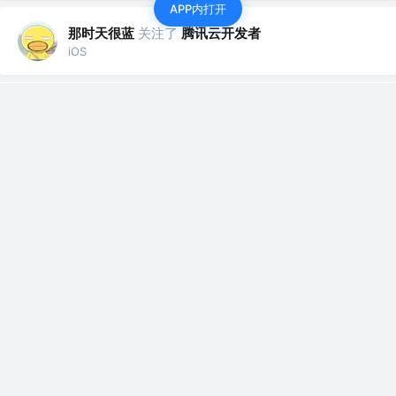
APP内打开
那时天很蓝
关注了
腾讯云开发者
iOS
那时天很蓝
赞了这篇文章
张风捷特烈
关注
万花过尽知无物 @编程之王
6年前
·
正则十八式-第一式：直捣黄龙
1.全匹配:. 2.转义:\....
56
10
那时天很蓝
赞了这篇文章
波儿菜
关注