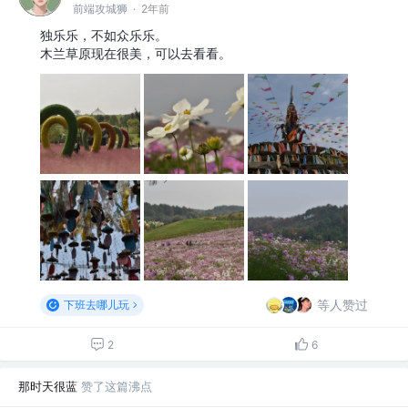
前端攻城狮
·
2年前
独乐乐，不如众乐乐。
木兰草原现在很美，可以去看看。
等人赞过
下班去哪儿玩
2
6
那时天很蓝
赞了这篇沸点