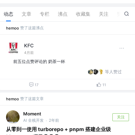
动态
文章
专栏
沸点
收藏集
关注
赞
24
赞了这篇沸点
hemoo
KFC
4月前
前五位点赞评论的 奶茶一杯
等人赞过
17
11
赞了这篇文章
hemoo
Moment
关注
AI 全栈开发
2年前
·
从零到一使用 turborepo + pnpm 搭建企业级