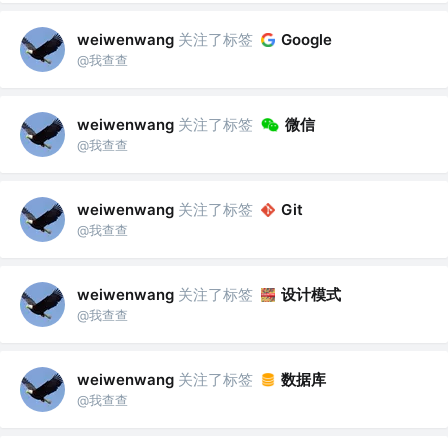
关注了标签
weiwenwang
Google
@我查查
关注了标签
微信
weiwenwang
@我查查
关注了标签
weiwenwang
Git
@我查查
关注了标签
设计模式
weiwenwang
@我查查
关注了标签
数据库
weiwenwang
@我查查