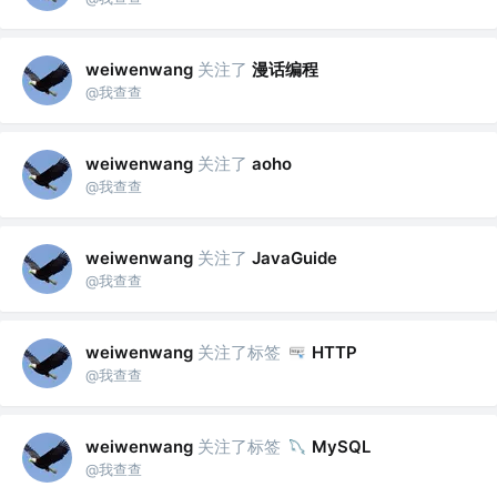
关注了
漫话编程
weiwenwang
@我查查
关注了
weiwenwang
aoho
@我查查
关注了
weiwenwang
JavaGuide
@我查查
关注了标签
weiwenwang
HTTP
@我查查
关注了标签
weiwenwang
MySQL
@我查查