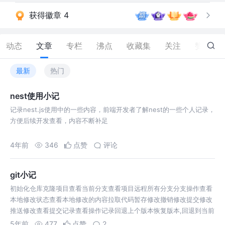
获得徽章 4
动态
文章
专栏
沸点
收藏集
关注
赞
13
最新
热门
nest使用小记
记录nest.js使用中的一些内容，前端开发者了解nest的一些个人记录，
方便后续开发查看，内容不断补足
4年前
346
点赞
评论
git小记
初始化仓库克隆项目查看当前分支查看项目远程所有分支分支操作查看
本地修改状态查看本地修改的内容拉取代码暂存修改撤销修改提交修改
推送修改查看提交记录查看操作记录回退上个版本恢复版本,回退到当前
版本之后的版
5年前
477
点赞
2