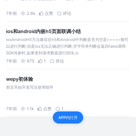
7年前
2.6k
点赞
评论
ios和android内嵌h5页面联调小结
iosAndroidH5方法兼容在h5和Android中判断是否为空是=====都可
以进行判断,但是ios无法正确进行判断,空字符串判断会返回false调用
SDK传参时,如果拿到请求数据进行回传,io
7年前
975
1
评论
wepy初体验
前言开始开发写法使用组件
7年前
1.1k
点赞
1
APP内打开