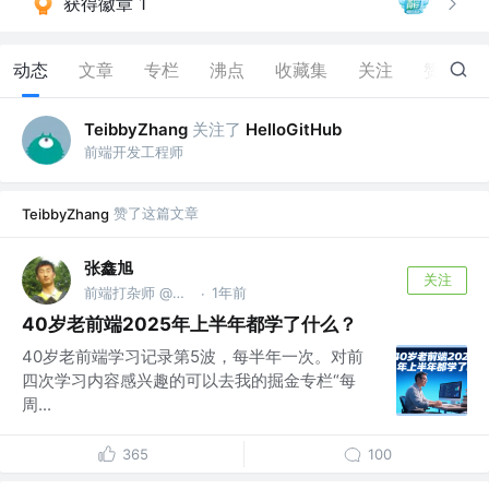
获得徽章 1
动态
文章
专栏
沸点
收藏集
关注
赞
9
关注了
TeibbyZhang
HelloGitHub
前端开发工程师
赞了这篇文章
TeibbyZhang
张鑫旭
关注
前端打杂师 @阅文集团
1年前
·
40岁老前端2025年上半年都学了什么？
40岁老前端学习记录第5波，每半年一次。对前
四次学习内容感兴趣的可以去我的掘金专栏“每
周...
365
100