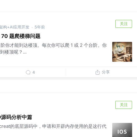
关注
端架构+AI应用开发
5年前
·
e第 70 题爬楼梯问题
 阶你才能到达楼顶。每次你可以爬 1 或 2 个台阶。你
楼顶呢？...
分享
4
关注
D源码分析中篇
alloc 在creat的底层源码中，申请和开辟内存使用的是这行代