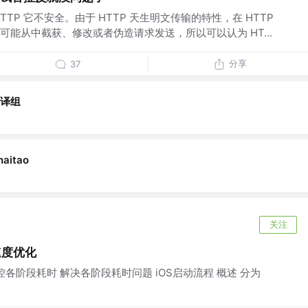
TP 它不安全。由于 HTTP 天生明文传输的特性，在 HTTP
能从中截获、修改或者伪造请求发送，所以可以认为 HT...
分享
37
翻译组
aitao
关注
速度优化
控各阶段耗时 解决各阶段耗时问题 iOS启动流程 概述 分为