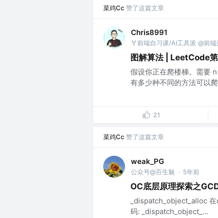
菜鸡Cc
赞了这篇文章
Chris8991
🏅前端自习课/AI工具派 @前
图解算法 | LeetCod
假设你正在爬楼梯。需要 n
有多少种不同的方法可以爬到
21
菜鸡Cc
赞了这篇文章
weak_PG
公众号@百生魅
5年前
·
OC底层原理探索之GC
_dispatch_object_
码: _dispatch_object_...