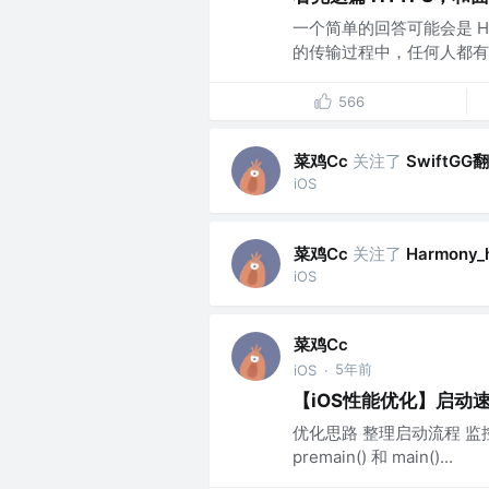
一个简单的回答可能会是 HT
的传输过程中，任何人都有可
566
菜鸡Cc
关注了
SwiftGG
iOS
菜鸡Cc
关注了
Harmony_h
iOS
菜鸡Cc
5年前
iOS
·
【iOS性能优化】启动
优化思路 整理启动流程 监
premain() 和 main()...