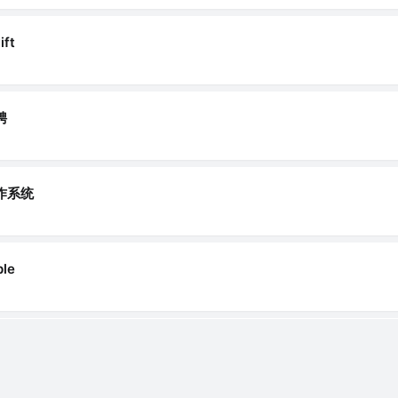
ift
聘
作系统
ple
业