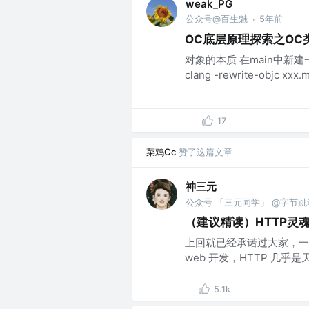
weak_PG
公众号@百生魅
5年前
·
OC底层原理探索之OC
对象的本质 在main中新建一
clang -rewrite-objc
17
菜鸡Cc
赞了这篇文章
神三元
公众号 「三元同学」 @字节跳
（建议精读）HTTP灵魂
上回就已经承诺过大家，一
web 开发，HTTP 几乎
5.1k