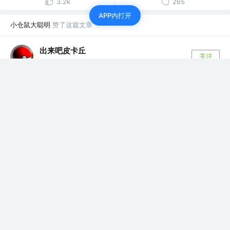
3.2k
265
APP内打开
小仓鼠大聪明
赞了这篇文章
出来吧皮卡丘
关注
前端开发 @广州
6年前
·
10个Vue开发技巧助力成为更好的工程师
在组件中使用 $route 会使之与其对应路由形成高度耦合，
从而使组件只能在某些特定的 ...
709
63
小仓鼠大聪明
赞了这篇文章
Viva49641
关注
前端开发
6年前
·
Vue项目经验总结（持续更新中...）
本文讲述了毕业实习和正式工作1年以来，使用Vue开发项
目的一些个人经历和想法，仅是个人总...