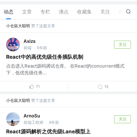
动态
文章
专栏
沸点
收藏集
关注
赞
273
小仓鼠大聪明
赞了这篇文章
Axizs
关注
前端
5年前
·
React中的高优先级任务插队机制
点击进入React源码调试仓库。 在React的concurrent模式
下，低优先级任务...
71
15
小仓鼠大聪明
赞了这篇文章
ArnoSu
关注
前端工程师
4年前
·
React源码解析之优先级Lane模型上