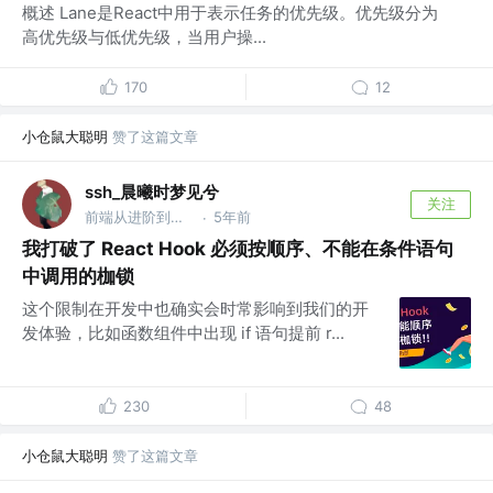
概述 Lane是React中用于表示任务的优先级。优先级分为
高优先级与低优先级，当用户操...
170
12
小仓鼠大聪明
赞了这篇文章
ssh_晨曦时梦见兮
关注
前端从进阶到入院 @字节跳动
5年前
·
我打破了 React Hook 必须按顺序、不能在条件语句
中调用的枷锁
这个限制在开发中也确实会时常影响到我们的开
发体验，比如函数组件中出现 if 语句提前 r...
230
48
小仓鼠大聪明
赞了这篇文章