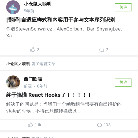
小仓鼠大聪明
关注
5年前
[翻译]自适应样式和内容用于参与文本序列识别
作者StevenSchwarcz、AlexGorban、Dar-ShyangLee、
Xa...
3
2
小仓鼠大聪明
赞了这篇文章
西门吹喵
关注
前端
6年前
·
终于搞懂 React Hooks了！！！！！
解决了的问题是：当我们一个函数组件想要有自己维护的
state的时候，不得已只能转换成cl...
1.1k
103