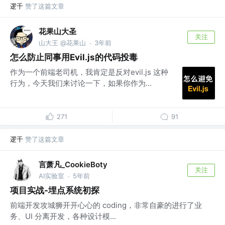
逻千
赞了这篇文章
花果山大圣
关注
山大王 @花果山
3年前
·
怎么防止同事用Evil.js的代码投毒
作为一个前端老司机，我肯定是反对evil.js 这种
行为，今天我们来讨论一下，如果你作为...
271
91
逻千
赞了这篇文章
言萧凡_CookieBoty
关注
AI实验室
5年前
·
项目实战-埋点系统初探
前端开发攻城狮开开心心的 coding，非常自豪的进行了业
务、UI 分离开发，各种设计模...