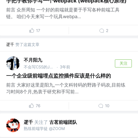
手把手教你手写一个webpack (webpack核心原理)
前言 众所周知 一个好的前端就是要于手写各种前端工具
链。 咱们今天来写一个玩具webpa...
17
2
逻千
赞了这篇文章
不月阳九
关注
不会写CSS的JS攻城狮 @蚂蚁国际
3年前
·
一个企业级前端埋点监控插件应该是什么样的
前言 大家好这里是阳九,一个文科转码的野路子码农,目前练
习时间8个月,热衷于研究和手写前...
76
10
逻千
关注了
古茗前端团队
熟练前端学徒 @ZOOM