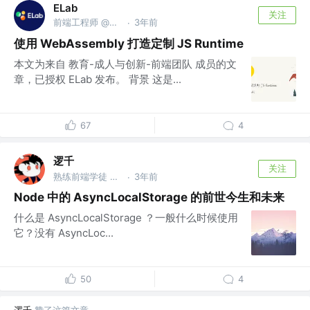
ELab
关注
前端工程师 @公众号：ELab团队
3年前
·
使用 WebAssembly 打造定制 JS Runtime
本文为来自 教育-成人与创新-前端团队 成员的文
章，已授权 ELab 发布。 背景 这是...
67
4
逻千
关注
熟练前端学徒 @ZOOM
3年前
·
Node 中的 AsyncLocalStorage 的前世今生和未来
什么是 AsyncLocalStorage ？一般什么时候使用
它？没有 AsyncLoc...
50
4
逻千
赞了这篇文章