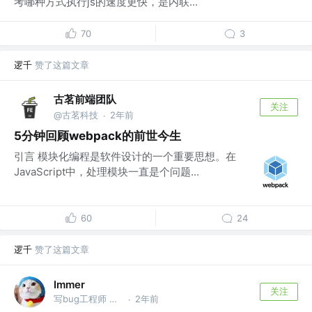
考哪种方式执行js的速度更快，是内联...
70
3
逻千
赞了这篇文章
古茗前端团队
关注
@古茗科技
2年前
·
5分钟回顾webpack的前世今生
引言 模块化编程是软件设计的一个重要思想。在
JavaScript中，处理模块一直是个问题...
60
24
逻千
赞了这篇文章
Immer
关注
写bug工程师 @RD
2年前
·