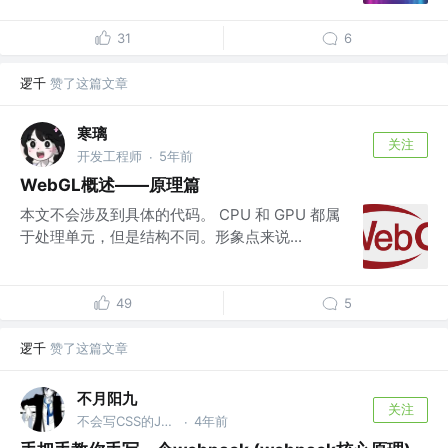
31
6
逻千
赞了这篇文章
寒璃
关注
开发工程师
5年前
·
WebGL概述——原理篇
本文不会涉及到具体的代码。 CPU 和 GPU 都属
于处理单元，但是结构不同。形象点来说...
49
5
逻千
赞了这篇文章
不月阳九
关注
不会写CSS的JS攻城狮 @蚂蚁国际
4年前
·