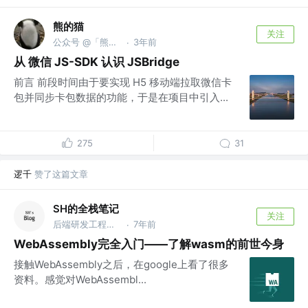
熊的猫
关注
公众号 @「熊的猫」
3年前
·
从 微信 JS-SDK 认识 JSBridge
前言 前段时间由于要实现 H5 移动端拉取微信卡
包并同步卡包数据的功能，于是在项目中引入...
275
31
逻千
赞了这篇文章
SH的全栈笔记
关注
后端研发工程师@字节跳动
7年前
·
WebAssembly完全入门——了解wasm的前世今身
接触WebAssembly之后，在google上看了很多
资料。感觉对WebAssembl...