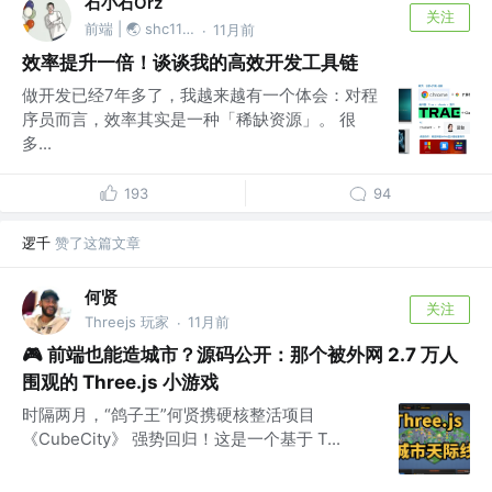
石小石Orz
关注
前端 | 🌏 shc1139874527
11月前
·
效率提升一倍！谈谈我的高效开发工具链
做开发已经7年多了，我越来越有一个体会：对程
序员而言，效率其实是一种「稀缺资源」。 很
多...
193
94
逻千
赞了这篇文章
何贤
关注
Threejs 玩家
11月前
·
🎮 前端也能造城市？源码公开：那个被外网 2.7 万人
围观的 Three.js 小游戏
时隔两月，“鸽子王”何贤携硬核整活项目
《CubeCity》 强势回归！这是一个基于 T...