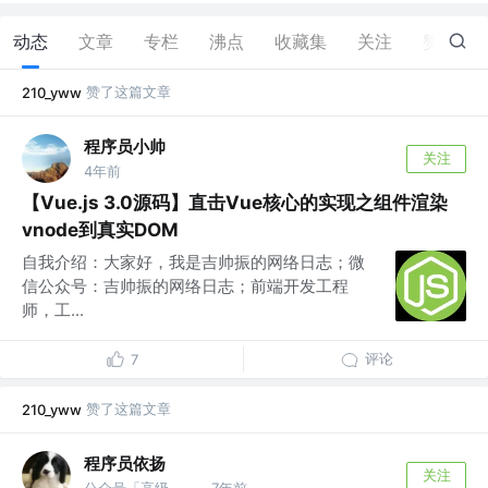
动态
文章
专栏
沸点
收藏集
关注
赞
3
赞了这篇文章
210_yww
程序员小帅
关注
4年前
【Vue.js 3.0源码】直击Vue核心的实现之组件渲染
vnode到真实DOM
自我介绍：大家好，我是吉帅振的网络日志；微
信公众号：吉帅振的网络日志；前端开发工程
师，工...
评论
7
赞了这篇文章
210_yww
程序员依扬
关注
公众号「高级前端进阶」 @蚂蚁
7年前