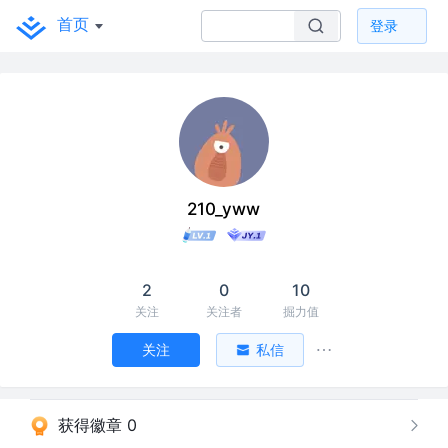
首页
登录
210_yww
2
0
10
关注
关注者
掘力值
关注
私信
获得徽章 0