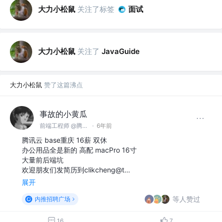
大力小松鼠
关注了标签
面试
大力小松鼠
关注了
JavaGuide
大力小松鼠
赞了这篇沸点
事故的小黄瓜
前端工程师 @腾讯云
·
6年前
腾讯云 base重庆 16薪 双休
办公用品全是新的 高配 macPro 16寸
大量前后端坑
欢迎朋友们发简历到clikcheng@t…
展开
等人赞过
内推招聘广场
16
7