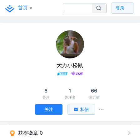
首页
登录
大力小松鼠
6
1
66
关注
关注者
掘力值
关注
私信
获得徽章 0