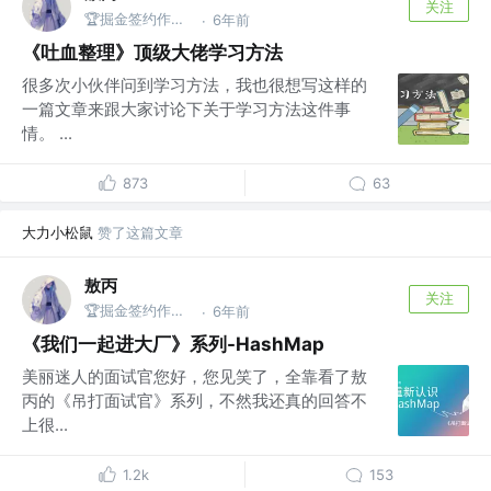
关注
🏆掘金签约作者 @微信搜：敖丙
6年前
·
《吐血整理》顶级大佬学习方法
很多次小伙伴问到学习方法，我也很想写这样的
一篇文章来跟大家讨论下关于学习方法这件事
情。 ...
873
63
大力小松鼠
赞了这篇文章
敖丙
关注
🏆掘金签约作者 @微信搜：敖丙
6年前
·
《我们一起进大厂》系列-HashMap
美丽迷人的面试官您好，您见笑了，全靠看了敖
丙的《吊打面试官》系列，不然我还真的回答不
上很...
1.2k
153