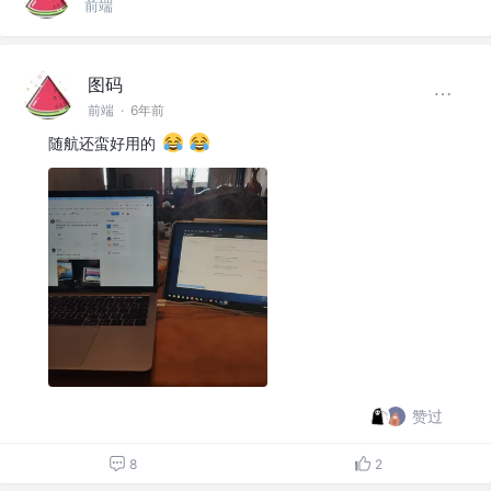
前端
图码
前端
·
6年前
随航还蛮好用的
赞过
8
2