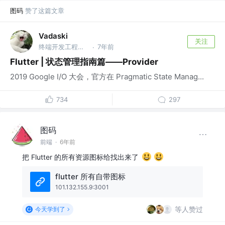
图码
赞了这篇文章
Vadaski
关注
终端开发工程师 @工程师
7年前
·
Flutter | 状态管理指南篇——Provider
2019 Google I/O 大会，官方在 Pragmatic State Manag...
734
297
图码
前端
·
6年前
把 Flutter 的所有资源图标给找出来了
flutter 所有自带图标
101.132.155.9:3001
等人赞过
今天学到了