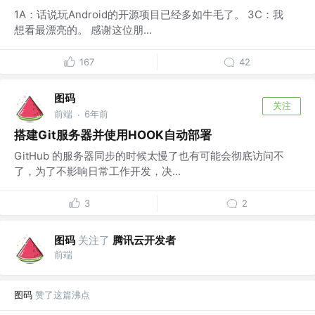
1A：话说玩Android的开源项目已经多如牛毛了。 3C：我
想看最漂亮的。 感谢这位朋...
167
42
图码
关注
前端
6年前
·
搭建Git服务器并使用HOOK自动部署
GitHub 的服务器同步的时候太慢了也有可能会彻底访问不
了，为了不影响日常工作开发，决...
3
2
图码
关注了
腾讯云开发者
前端
图码
赞了这篇沸点