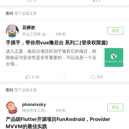
图码
赞了这篇文章
花裤衩
关注
开会工程师 @字节跳动
9年前
·
手摸手，带你用vue撸后台 系列二(登录权限篇)
进入正题，做后台项目区别于做其它的项目，权
限验证与安全性是非常重要的，可以说是一个后
台项...
3.4k
531
图码
赞了这篇文章
phoneixsky
关注
移动开发工程师 @嘿嘿嘿
6年前
·
产品级Flutter开源项目FunAndroid，Provider
MVVM的最佳实践