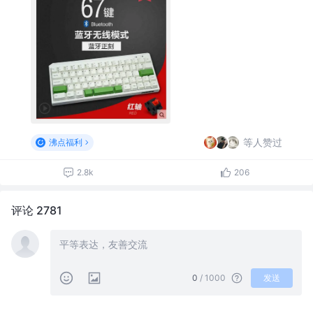
等人赞过
沸点福利
2.8k
206
评论 2781
0
/ 1000
发送