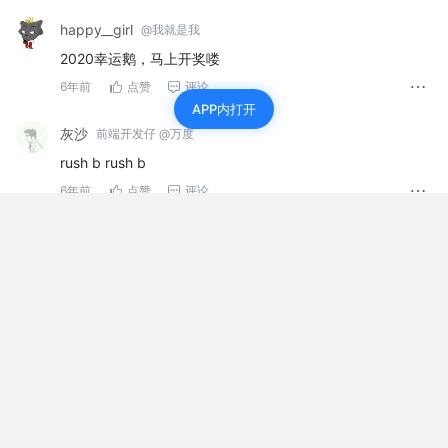
happy__girl
@我就是我
2020幸运鹅，马上开奖喽
6年前
点赞
评论
APP内打开
灰沙
前端开发仔 @万度
rush b rush b
6年前
点赞
评论
口嚼咖啡的牛马
前端开发 @拉磨公司
冲冲冲，代码不息，掘金不止，新的一年，希望更上一层
楼，加油
6年前
点赞
评论
eeehuo
🍔👑
2020连任bugking?!
6年前
1
评论