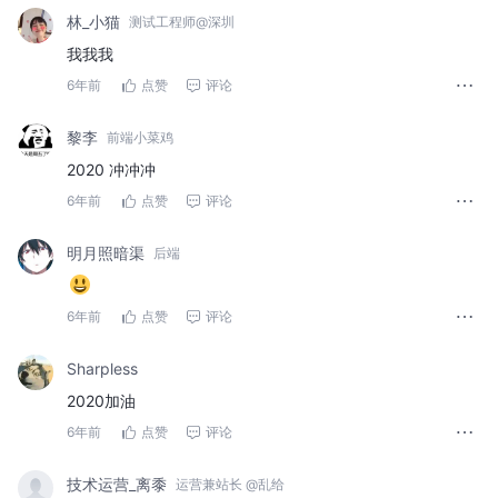
林_小猫
测试工程师@深圳
我我我
6年前
点赞
评论
黎李
前端小菜鸡
2020 冲冲冲
6年前
点赞
评论
明月照暗渠
后端
6年前
点赞
评论
Sharpless
2020加油
6年前
点赞
评论
技术运营_离黍
运营兼站长 @乱给