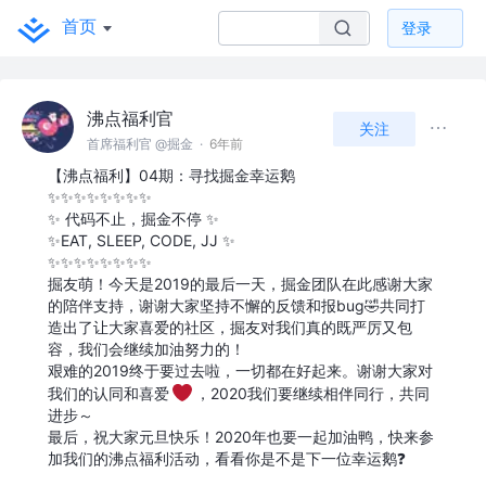
首页
登录
沸点福利官
关注
首席福利官 @掘金
·
6年前
【沸点福利】04期：寻找掘金幸运鹅
✨✨✨✨✨✨✨✨
✨ 代码不止，掘金不停 ✨
✨EAT, SLEEP, CODE, JJ ✨
✨✨✨✨✨✨✨✨
掘友萌！今天是2019的最后一天，掘金团队在此感谢大家
的陪伴支持，谢谢大家坚持不懈的反馈和报bug🤣共同打
造出了让大家喜爱的社区，掘友对我们真的既严厉又包
容，我们会继续加油努力的！
艰难的2019终于要过去啦，一切都在好起来。谢谢大家对
我们的认同和喜爱
️，2020我们要继续相伴同行，共同
进步～
最后，祝大家元旦快乐！2020年也要一起加油鸭，快来参
加我们的沸点福利活动，看看你是不是下一位幸运鹅❓