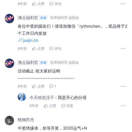
6年前
点赞
评论
沸点福利官
首席福利官 @掘金
作者
各位中奖的掘友们！请添加微信「rythmchen」，奖品将于2
个工作日内发放
juejin.im
6年前
点赞
评论
沸点福利官
首席福利官 @掘金
作者
活动截止 祝大家好运哟
--------------------------------
6年前
点赞
1
今天啥也没干
:
我是开心的分母
6年前
点赞
回复
植物昂光
中奖绝缘体，坐等开奖，2020运气+N