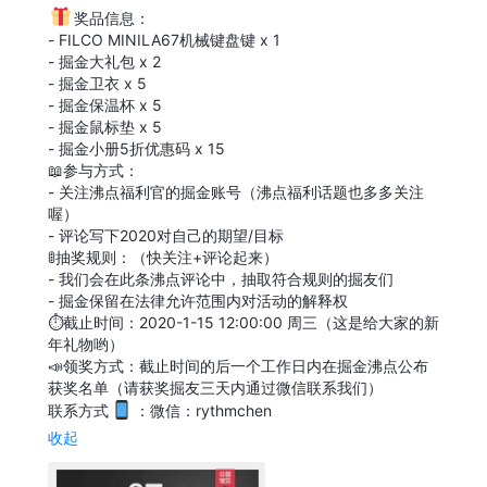
奖品信息：
- FILCO MINILA67机械键盘键 x 1
- 掘金大礼包 x 2
- 掘金卫衣 x 5
- 掘金保温杯 x 5
- 掘金鼠标垫 x 5
- 掘金小册5折优惠码 x 15
📖参与方式：
- 关注沸点福利官的掘金账号（沸点福利话题也多多关注
喔）
- 评论写下2020对自己的期望/目标
🚦抽奖规则：（快关注+评论起来）
- 我们会在此条沸点评论中，抽取符合规则的掘友们
- 掘金保留在法律允许范围内对活动的解释权
⏱️截止时间：2020-1-15 12:00:00 周三（这是给大家的新
年礼物哟）
📣领奖方式：截止时间的后一个工作日内在掘金沸点公布
获奖名单（请获奖掘友三天内通过微信联系我们）
联系方式
：微信：rythmchen
收起