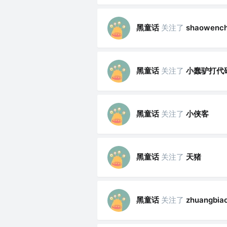
黑童话
关注了
shaowenc
黑童话
关注了
小蠢驴打代
黑童话
关注了
小侠客
黑童话
关注了
天猪
黑童话
关注了
zhuangbia