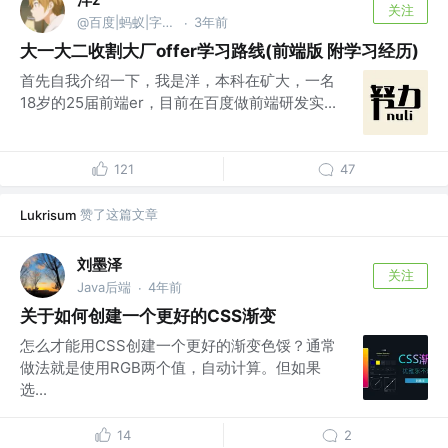
关注
@百度|蚂蚁|字节跳动|腾讯
3年前
·
大一大二收割大厂offer学习路线(前端版 附学习经历)
首先自我介绍一下，我是洋，本科在矿大，一名
18岁的25届前端er，目前在百度做前端研发实...
121
47
赞了这篇文章
Lukrisum
刘墨泽
关注
Java后端
4年前
·
关于如何创建一个更好的CSS渐变
怎么才能用CSS创建一个更好的渐变色馁？通常
做法就是使用RGB两个值，自动计算。但如果
选...
14
2