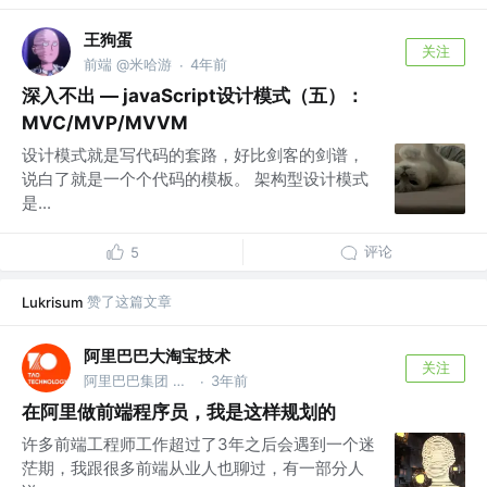
王狗蛋
关注
前端 @米哈游
4年前
·
深入不出 — javaScript设计模式（五）：
MVC/MVP/MVVM
设计模式就是写代码的套路，好比剑客的剑谱，
说白了就是一个个代码的模板。 架构型设计模式
是...
评论
5
赞了这篇文章
Lukrisum
阿里巴巴大淘宝技术
关注
阿里巴巴集团 @大淘宝技术，服务9亿用户，赋能各行业1000万商家，作为核心技术团队保障14次双十一购物狂欢节成功
3年前
·
在阿里做前端程序员，我是这样规划的
许多前端工程师工作超过了3年之后会遇到一个迷
茫期，我跟很多前端从业人也聊过，有一部分人