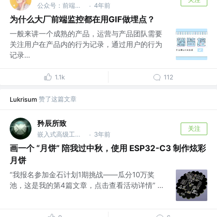
公众号：前端南玖
4年前
·
为什么大厂前端监控都在用GIF做埋点？
一般来讲一个成熟的产品，运营与产品团队需要
关注用户在产品内的行为记录，通过用户的行为
记录...
1.1k
112
赞了这篇文章
Lukrisum
矜辰所致
关注
嵌入式高级工程师 @南京汇尚网络科技有限公司
3年前
·
画一个 “月饼” 陪我过中秋，使用 ESP32-C3 制作炫彩
月饼
“我报名参加金石计划1期挑战——瓜分10万奖
池，这是我的第4篇文章，点击查看活动详情” ...