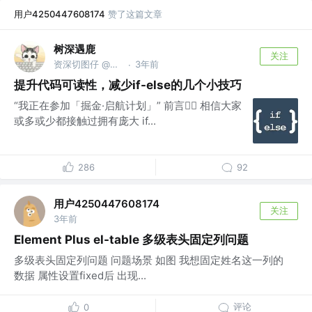
用户4250447608174
赞了这篇文章
树深遇鹿
关注
资深切图仔 @不知名公司
3年前
·
提升代码可读性，减少if-else的几个小技巧
“我正在参加「掘金·启航计划」” 前言💁‍♂️ 相信大家
或多或少都接触过拥有庞大 if...
286
92
用户4250447608174
关注
3年前
Element Plus el-table 多级表头固定列问题
多级表头固定列问题 问题场景 如图 我想固定姓名这一列的
数据 属性设置fixed后 出现...
评论
0