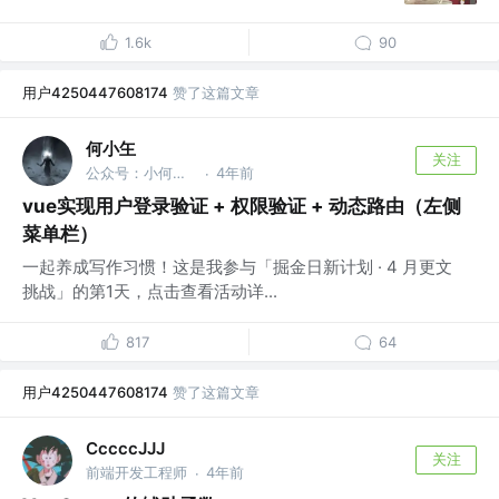
1.6k
90
用户4250447608174
赞了这篇文章
何小玍
关注
公众号：小何成长
4年前
·
vue实现用户登录验证 + 权限验证 + 动态路由（左侧
菜单栏）
一起养成写作习惯！这是我参与「掘金日新计划 · 4 月更文
挑战」的第1天，点击查看活动详...
817
64
用户4250447608174
赞了这篇文章
CccccJJJ
关注
前端开发工程师
4年前
·