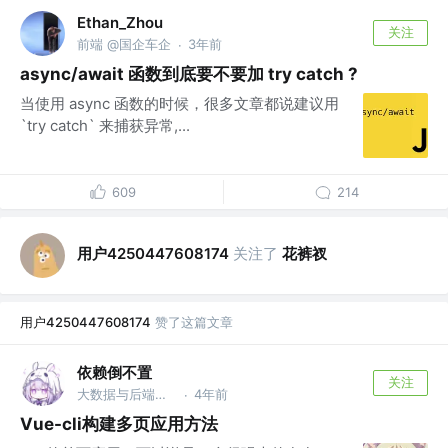
Ethan_Zhou
关注
前端 @国企车企
3年前
·
async/await 函数到底要不要加 try catch ?
当使用 async 函数的时候，很多文章都说建议用
`try catch` 来捕获异常,...
609
214
用户4250447608174
关注了
花裤衩
用户4250447608174
赞了这篇文章
依赖倒不置
关注
大数据与后端开发 @湖北珞珈实验室
4年前
·
Vue-cli构建多页应用方法