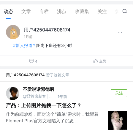
动态
文章
专栏
沸点
收藏集
关注
赞
22
用户4250447608174
1月前
#新人报道#
距离下班还有3小时
点赞
4
用户4250447608174
赞了这篇文章
不爱说话郭德纲
关注
@🏆首席刺客 | 柒
1年前
·
产品：上传图片拖拽一下怎么了 ?
作为前端炒粉，面对这个"简单"需求时，我望着
Element Plus官方文档陷入了沉思 ...