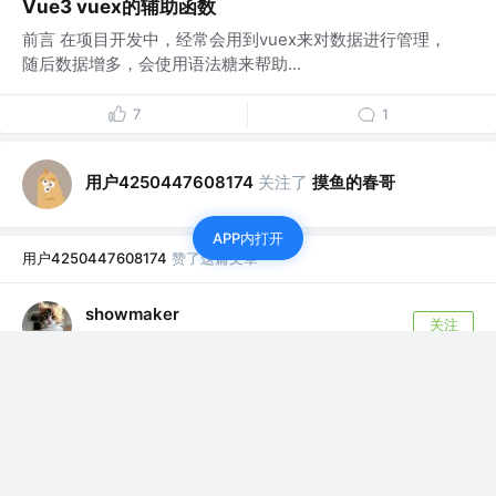
Vue3 vuex的辅助函数
前言 在项目开发中，经常会用到vuex来对数据进行管理，
随后数据增多，会使用语法糖来帮助...
7
1
用户4250447608174
关注了
摸鱼的春哥
APP内打开
用户4250447608174
赞了这篇文章
showmaker
关注
该用户刚刚关注了你
4年前
·
uni-app微信小程序开发，提前阅读（一定要看，防止
踩坑）持续更新
uni-app开发微信小程序遇到过的坑（你也必定会遇到），
记录一些官方文档没有的踩坑点。...