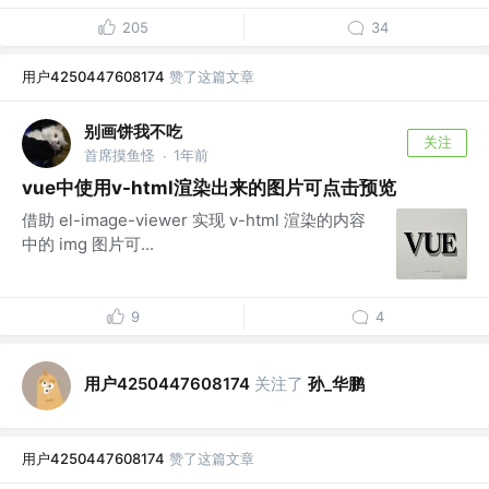
205
34
用户4250447608174
赞了这篇文章
别画饼我不吃
关注
首席摸鱼怪
1年前
·
vue中使用v-html渲染出来的图片可点击预览
借助 el-image-viewer 实现 v-html 渲染的内容
中的 img 图片可...
9
4
用户4250447608174
关注了
孙_华鹏
用户4250447608174
赞了这篇文章