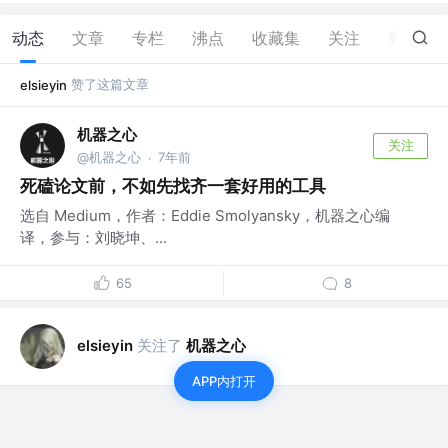
动态
文章
专栏
沸点
收藏集
关注
赞
22
赞了这篇文章
elsieyin
机器之心
关注
@机器之心
7年前
·
死磕论文前，不如先找齐一套好用的工具
选自 Medium，作者：Eddie Smolyansky，机器之心编
译，参与：刘晓坤、...
65
8
关注了
机器之心
elsieyin
APP内打开