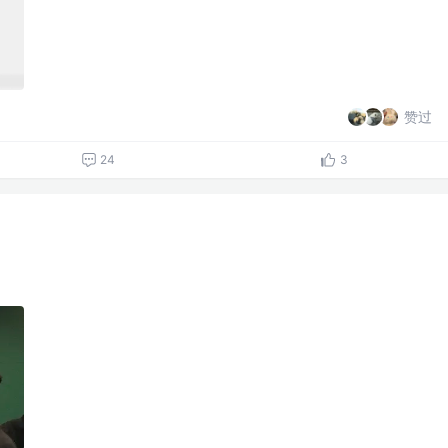
赞过
24
3