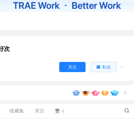
好次
关注
私信
收藏集
关注
赞
4