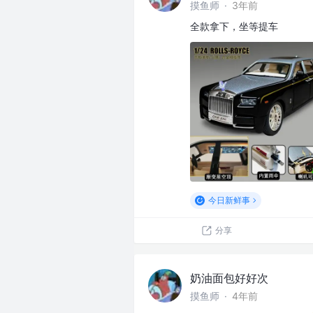
摸鱼师
·
3年前
全款拿下，坐等提车
今日新鲜事
分享
奶油面包好好次
摸鱼师
·
4年前