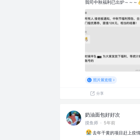
我司中秋福利已出炉～～～
照片展览馆
分享
奶油面包好好次
摸鱼师
·
5年前
去年干黄的项目赶上疫