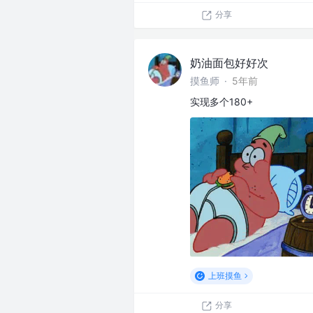
分享
奶油面包好好次
摸鱼师
·
5年前
实现多个180+
上班摸鱼
分享