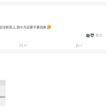
还没联系上,我今天还要不要回家
赞过
27
2