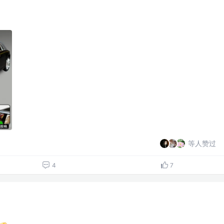
等人赞过
4
7