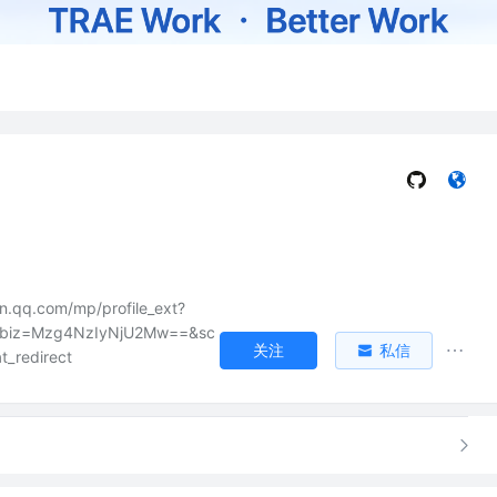
in.qq.com/mp/profile_ext?
_biz=Mzg4NzIyNjU2Mw==&sc
关注
私信
_redirect