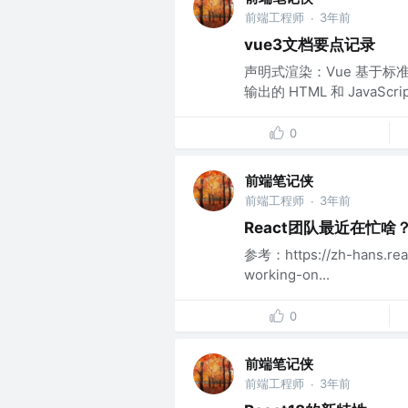
前端工程师
3年前
·
vue3文档要点记录
声明式渲染：Vue 基于标
输出的 HTML 和 JavaSc
0
前端笔记侠
前端工程师
3年前
·
React团队最近在忙啥
参考：https://zh-hans.reac
working-on...
0
前端笔记侠
前端工程师
3年前
·