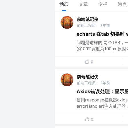
动态
文章
专栏
沸点
前端笔记侠
前端工程师
3年前
·
echarts 在tab 切换
问题是这样的 两个TAB，
的100%宽度为100px 原因 在
0
前端笔记侠
前端工程师
3年前
·
Axios错误处理：显
使用response拦截器axios.in
errorHandler)注入处理
0