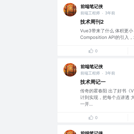
前端笔记侠
前端工程师
3年前
·
技术周刊2
Vue3带来了什么 体积更小（23
Composition API的引入
0
前端笔记侠
前端工程师
3年前
·
技术周记一
传奇的霍春阳 出了好书《V
计到实现，把每个点讲透 
一开...
0
前端笔记侠