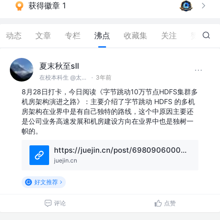
获得徽章 1
动态
文章
专栏
沸点
收藏集
关注
赞
0
夏末秋至sll
在校本科生 @太原理工大学
·
3年前
8月28日打卡，今日阅读《字节跳动10万节点HDFS集群多
机房架构演进之路》：主要介绍了字节跳动 HDFS 的多机
房架构在业界中是有自己独特的路线，这个中原因主要还
是公司业务高速发展和机房建设方向在业界中也是独树一
帜的。
https://juejin.cn/post/6980906000886792205
juejin.cn
好文推荐
评论
点赞