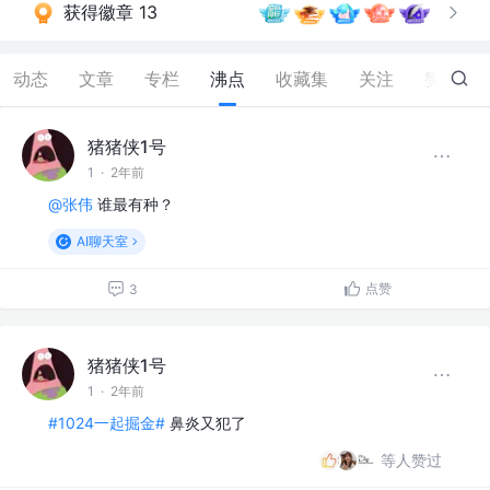
获得徽章 13
动态
文章
专栏
沸点
收藏集
关注
赞
57
猪猪侠1号
1
·
2年前
@张伟
谁最有种？
AI聊天室
点赞
3
猪猪侠1号
1
·
2年前
#1024一起掘金#
鼻炎又犯了
等人赞过