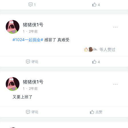
1
4
猪猪侠1号
1
·
2年前
#1024一起掘金#
感冒了 真难受
等人赞过
评论
4
猪猪侠1号
1
·
2年前
又要上班了
评论
点赞