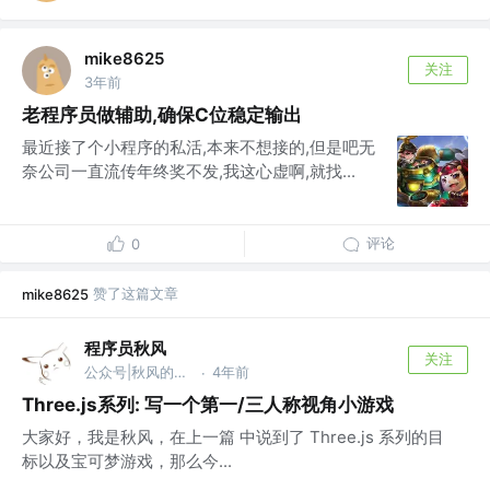
mike8625
关注
3年前
老程序员做辅助,确保C位稳定输出
最近接了个小程序的私活,本来不想接的,但是吧无
奈公司一直流传年终奖不发,我这心虚啊,就找...
评论
0
赞了这篇文章
mike8625
程序员秋风
关注
公众号|秋风的笔记 @zerolty
4年前
·
Three.js系列: 写一个第一/三人称视角小游戏
大家好，我是秋风，在上一篇 中说到了 Three.js 系列的目
标以及宝可梦游戏，那么今...