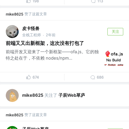
198
113
赞了这篇文章
mike8625
皮卡怪兽
关注
全栈工程师
2年前
·
前端又又出新框架，这次没有打包了
前端开发又迎来了一个新框架——ofa.js。它的独
特之处在于，不依赖 nodes/npm...
674
686
关注了
子辰Web草庐
mike8625
赞了这篇文章
mike8625