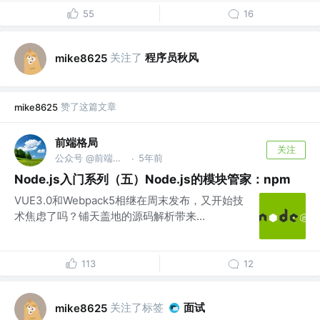
55
16
关注了
程序员秋风
mike8625
赞了这篇文章
mike8625
前端格局
关注
公众号 @前端进阶指南
5年前
·
Node.js入门系列（五）Node.js的模块管家：npm
VUE3.0和Webpack5相继在周末发布，又开始技
术焦虑了吗？铺天盖地的源码解析带来...
113
12
关注了标签
面试
mike8625