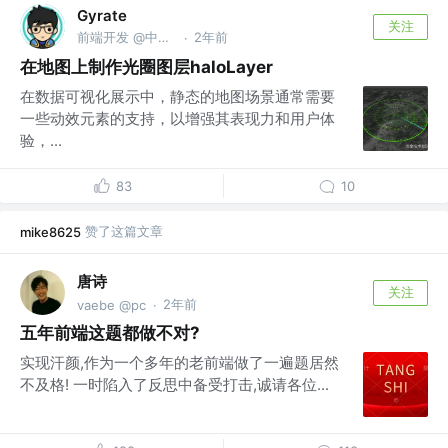
Gyrate
关注
前端开发 @中科智城
2年前
·
在地图上制作光圈图层haloLayer
在数据可视化展示中，静态的地图场景通常需要
一些动效元素的支持，以增强其表现力和用户体
验，...
83
10
赞了这篇文章
mike8625
唐诗
关注
2年前
vaebe @pc
·
五年前端这题都做不对?
实现汗颜,作为一个多年的老前端做了一遍题居然
不及格! 一时陷入了反思中备受打击,诚请各位...